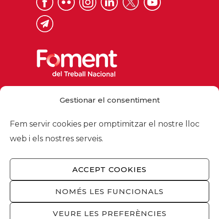
Via Laietana 32, 08003 Barcelona
Gestionar el consentiment
Tel. 93 484 12 00
foment@foment.com
Fem servir cookies per omptimitzar el nostre lloc
web i els nostres serveis.
ACCEPT COOKIES
© 2026 - Foment del Treball Nacional
Nosaltres
/
Associats
/
Comissions
/
NOMÉS LES FUNCIONALS
Actualitat
/
Serveis
/
Avís legal
/
Política de
privacitat
/
Política cookies
/
Privacitat
VEURE LES PREFERÈNCIES