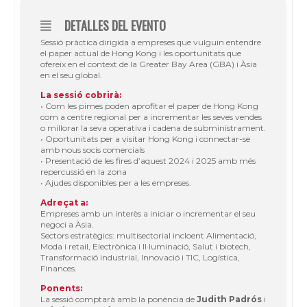
DETALLES DEL EVENTO
Sessió pràctica dirigida a empreses que vulguin entendre
el paper actual de Hong Kong i les oportunitats que
ofereix en el context de la Greater Bay Area (GBA) i Àsia
en el seu global.
La sessió cobrirà:
• Com les pimes poden aprofitar el paper de Hong Kong
com a centre regional per a incrementar les seves vendes
o millorar la seva operativa i cadena de subministrament.
• Oportunitats per a visitar Hong Kong i connectar-se
amb nous socis comercials
• Presentació de les fires d’aquest 2024 i 2025 amb més
repercussió en la zona
• Ajudes disponibles per a les empreses.
Adreçat a:
Empreses amb un interès a iniciar o incrementar el seu
negoci a Àsia.
Sectors estratègics: multisectorial incloent Alimentació,
Moda i retail, Electrònica i Il·luminació, Salut i biotech,
Transformació industrial, Innovació i TIC, Logística,
Finances.
Ponents:
La sessió comptarà amb la ponència de
Judith Padrós
i