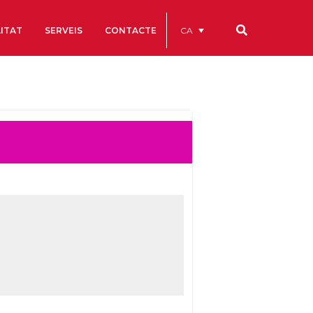
CA
ITAT
SERVEIS
CONTACTE
Els nostres codis
Comptes Anuals
Codi Ètic i de Bon Govern
Estatuts
ègics
Portal de la Transparència
Estudis
als
ls