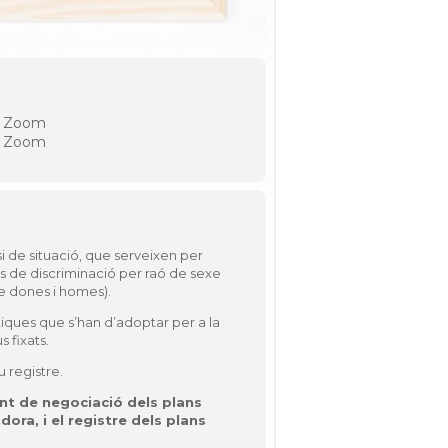
r Zoom
r Zoom
 de situació, que serveixen per
pus de discriminació per raó de sexe
 de dones i homes).
àctiques que s’han d’adoptar per a la
 fixats.
u registre.
t de negociació dels plans
ora, i el registre dels plans