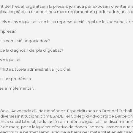
t del Treball organitzem la present jornada per exposar i orientar a 
licació pràctica d’aquest nou marc reglamentari i poder adreçar as
ls plans d’igualtat si no hi ha representació legal de les persones tr
empresa?
 la comissió negociadora?
e la diagnosi i del pla d’igualtat?
s d’igualtat.
ctes, tutela administrativa i judicial.
ra jurisprudència.
es a implementar.
òcia i Advocada d’Uría Menéndez. Especialitzada en Dret del Treball 
diverses institucions, com ESADE i el Col·legi d’Advocats de Barcelon
serció social laboral, l’educació i en matèria d’igualtat i no discriminac
22 de març, per a la igualtat efectiva de dones i homes, l’esmena que es
alladors que permet l’ampliació de la baixa per maternitat en els caso