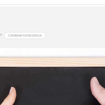
Història
Galeria de Presidents
Biblioteca Arxiu
Seu Social
o?
CAMBIAR MI RESERVA