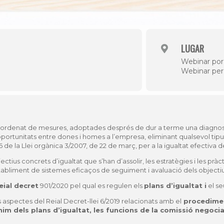
LUGAR
Webinar po
Webinar pe
nt ordenat de mesures, adoptades després de dur a terme una diagnosi
 d’oportunitats entre dones i homes a l’empresa, eliminant qualsevol ti
46 de la Llei orgànica 3/2007, de 22 de març, per a la igualtat efectiva
bjectius concrets d’igualtat que s’han d’assolir, les estratègies i les pr
tabliment de sistemes eficaços de seguiment i avaluació dels objectius
eial decret
901/2020 pel qual es regulen els
plans d’igualtat i
el se
s aspectes del Reial Decret-llei 6/2019 relacionats amb el
procedimen
nim dels plans d’igualtat, les funcions de la comissió negociad