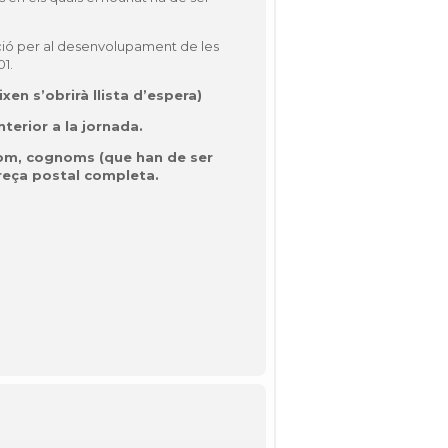
ció per al desenvolupament de les
01.
xen s’obrirà llista d’espera)
nterior a la jornada.
 nom, cognoms (que han de ser
dreça postal completa.