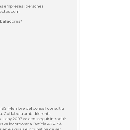
les empreses i persones
pectes com:
eballadores?
i SS. Membre del consell consultiu
a. Col·labora amb diferents
ió. L’any 2007 va aconseguir introduir
 va incorporar a l’article 48.4. 5é
s en els quals el nounat ha de ser