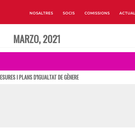
NOSALTRES
SOCIS
COMISSIONS
ACTUAL
MARZO, 2021
Sobre nosaltres
Òrgans de Govern
Òrgans Consultius
Estructura Executiva
MESURES I PLANS D’IGUALTAT DE GÈNERE
Institut d’Estudis Estrat
Societat Barcelonesa d’
Econòmics i Socials
Organitzacions territori
Organitzacions sectoria
Coneix més