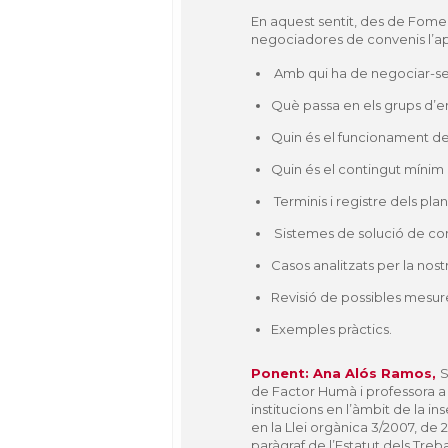
En aquest sentit, des de Fomen
negociadores de convenis l’ap
Amb qui ha de negociar-se e
Què passa en els grups d’
Quin és el funcionament de
Quin és el contingut mínim d
Terminis i registre dels plan
Sistemes de solució de confli
Casos analitzats per la nost
Revisió de possibles mesur
Exemples pràctics.
Ponent:
Ana Alós Ramos,
S
de Factor Humà i professora a 
institucions en l’àmbit de la in
en la Llei orgànica 3/2007, de 
paràgraf de l’Estatut dels Treb