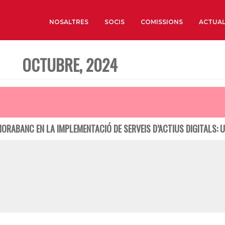
NOSALTRES
SOCIS
COMISSIONS
ACTUAL
OCTUBRE, 2024
Sobre nosaltres
Òrgans de Govern
Òrgans Consultius
Estructura Executiva
MORABANC EN LA IMPLEMENTACIÓ DE SERVEIS D’ACTIUS DIGITALS: U
Institut d’Estudis Estrat
Societat Barcelonesa d’
Econòmics i Socials
Organitzacions territori
Organitzacions sectoria
Coneix més