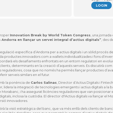
LOGIN
proper
Innovation Break by World Token Congress
, una jornada 
Andorra en llançar un servei integral d’actius digitals”
, des d
regulació específica d’Andorra per a actius digitals i un sòlid procés 
ada productes innovadors com a wallets individualitzades i fons d’inv
abordarà els desafiaments enfrontats en un entorn regulatori en evoluc
lients, determinants en la creació d’aquests serveis. Es discutirà co
s reguladores, cosa que no només ha permès llançar productes d’ava
erir serveis similars en el futur.
amb la ponència de
Carlos Salinas
, Director d’Actius Digitals i Fin
r, lidera la integració de tecnologies emergents i actius digitals a la 
ls de Morabanc, i ha assegurat llicències reguladores que van posiciona
 digitals, inclosa la custòdia. El director d?Actius digitals va llançar el
rsió innovadores.
rà la visió estratègica del banc, que va més enllà dels clients de banc