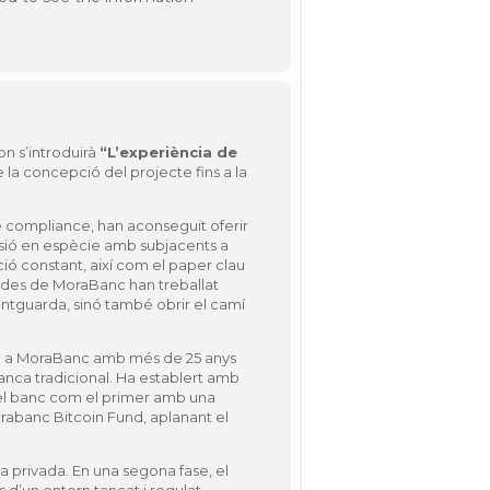
on s’introduirà
“L’experiència de
e la concepció del projecte fins a la
de compliance, han aconseguit oferir
ersió en espècie amb subjacents a
ió constant, així com el paper clau
m des de MoraBanc han treballat
ntguarda, sinó també obrir el camí
tech a MoraBanc amb més de 25 anys
banca tradicional. Ha establert amb
r el banc com el primer amb una
 Morabanc Bitcoin Fund, aplanant el
a privada. En una segona fase, el