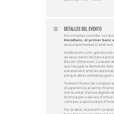
DETALLES DEL EVENTO
Ens complau convidar-vos al 
MoraBanc, el primer banc a 
seva implementació amb èxit.
Analitzarem com, gràcies a la 
als seus clients de banca priv
Bitcoin i Ethereum. La sessió 
que ha jugat la demanda dels c
estretament amb les autoritat
perquè altres entitats puguin of
Tindrem l’honor de comptar 
d’experiència al sector finance
èxit la unitat d’actius digita
llicència per a serveis d’actius
camí per a oportunitats d?inve
Per acabar, el ponent comparti