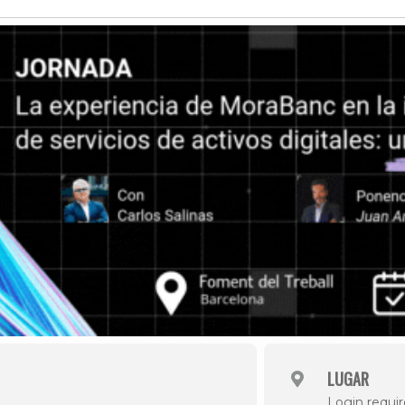
Història
Galeria de Presidents
Biblioteca Arxiu
Seu Social
LUGAR
Login requir