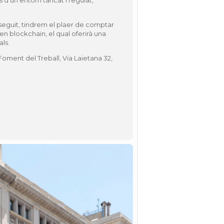
s d’un entorn tancat i regulat,
seguit, tindrem el plaer de comptar
 blockchain, el qual oferirà una
als.
a Foment del Treball, Via Laietana 32,