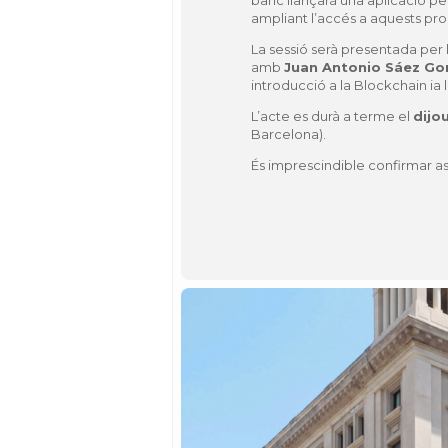
banc llançarà una aplicació per
ampliant l’accés a aquests pro
La sessió serà presentada per
amb
Juan Antonio Sáez Go
introducció a la Blockchain ia 
L’acte es durà a terme el
dijo
Barcelona).
És imprescindible confirmar as