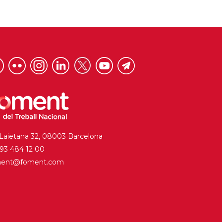
 Laietana 32, 08003 Barcelona
. 93 484 12 00
ment@foment.com