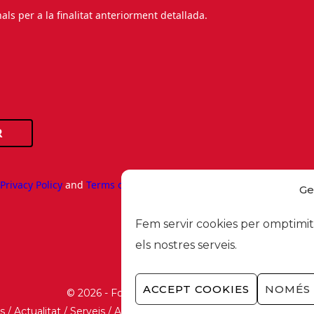
s per a la finalitat anteriorment detallada.
R
e
Privacy Policy
and
Terms of Service
apply.
Ge
Fem servir cookies per omptimitz
els nostres serveis.
ACCEPT COOKIES
NOMÉS 
© 2026 - Foment del Treball Nacional
s
/
Actualitat
/
Serveis
/
Avís legal
/
Política de privacitat
/
Polític