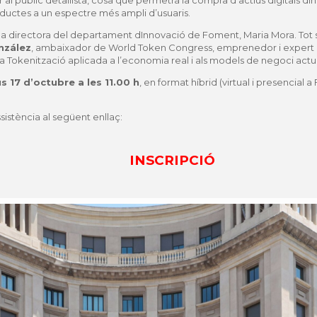
 al públic detallista, cosa que permetrà la compra d’actius digitals din
ductes a un espectre més ampli d’usuaris.
 la directora del departament dInnovació de Foment, Maria Mora. Tot 
nzález
, ambaixador de World Token Congress, emprenedor i expert en
la Tokenització aplicada a l’economia real i als models de negoci actu
us 17 d’octubre a les 11.00 h
, en format híbrid (virtual i presencial 
sistència al següent enllaç:
INSCRIPCIÓ