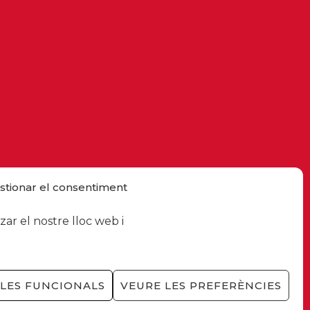
stionar el consentiment
ar el nostre lloc web i
LES FUNCIONALS
VEURE LES PREFERÈNCIES
a cookies
/
Privacitat xarxes socials