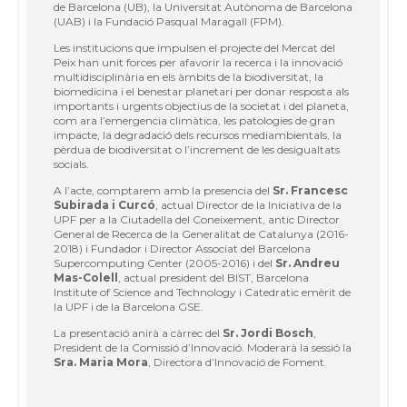
de Barcelona (UB), la Universitat Autònoma de Barcelona
(UAB) i la Fundació Pasqual Maragall (FPM).
Les institucions que impulsen el projecte del Mercat del
Peix han unit forces per afavorir la recerca i la innovació
multidisciplinària en els àmbits de la biodiversitat, la
biomedicina i el benestar planetari per donar resposta als
importants i urgents objectius de la societat i del planeta,
com ara l’emergencia climàtica, les patologies de gran
impacte, la degradació dels recursos mediambientals, la
pèrdua de biodiversitat o l’increment de les desigualtats
socials.
A l’acte, comptarem amb la presencia del
Sr. Francesc
Subirada i Curcó
, actual Director de la Iniciativa de la
UPF per a la Ciutadella del Coneixement, antic Director
General de Recerca de la Generalitat de Catalunya (2016-
2018) i Fundador i Director Associat del Barcelona
Supercomputing Center (2005-2016) i del
Sr. Andreu
Mas-Colell
, actual president del BIST, Barcelona
Institute of Science and Technology i Catedratic emèrit de
la UPF i de la Barcelona GSE.
La presentació anirà a càrrec del
Sr. Jordi Bosch
,
President de la Comissió d’Innovació. Moderarà la sessió la
Sra. Maria Mora
, Directora d’Innovació de Foment.