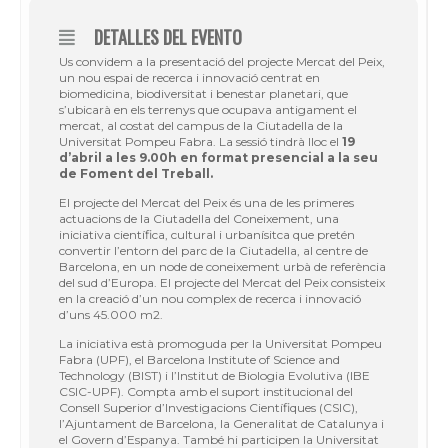
DETALLES DEL EVENTO
Us convidem a la presentació del projecte Mercat del Peix,
un nou espai de recerca i innovació centrat en
biomedicina, biodiversitat i benestar planetari, que
s’ubicarà en els terrenys que ocupava antigament el
mercat, al costat del campus de la Ciutadella de la
Universitat Pompeu Fabra. La sessió tindrà lloc el
19
d’abril a les 9.00h en format presencial a la seu
de Foment del Treball.
El projecte del Mercat del Peix és una de les primeres
actuacions de la Ciutadella del Coneixement, una
iniciativa científica, cultural i urbanísitca que pretén
convertir l’entorn del parc de la Ciutadella, al centre de
Barcelona, en un node de coneixement urbà de referència
del sud d’Europa. El projecte del Mercat del Peix consisteix
en la creació d’un nou complex de recerca i innovació
d’uns 45.000 m2.
La iniciativa està promoguda per la Universitat Pompeu
Fabra (UPF), el Barcelona Institute of Science and
Technology (BIST) i l’Institut de Biologia Evolutiva (IBE
CSIC-UPF). Compta amb el suport institucional del
Consell Superior d’Investigacions Científiques (CSIC),
l’Ajuntament de Barcelona, la Generalitat de Catalunya i
el Govern d’Espanya. També hi participen la Universitat