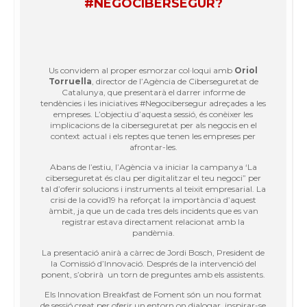
#NEGOCIBERSEGUR?
Us convidem al proper esmorzar col·loqui amb
Oriol
Torruella
, director de l’Agència de Ciberseguretat de
Catalunya, que presentarà el darrer informe de
tendències i les iniciatives #Negocibersegur adreçades a les
empreses. L’objectiu d’aquesta sessió, és conèixer les
implicacions de la ciberseguretat per als negocis en el
context actual i els reptes que tenen les empreses per
afrontar-les.
Abans de l’estiu, l’Agència va iniciar la campanya ‘La
ciberseguretat és clau per digitalitzar el teu negoci” per
tal d’oferir solucions i instruments al teixit empresarial. La
crisi de la covid19 ha reforçat la importància d’aquest
àmbit, ja que un de cada tres dels incidents que es van
registrar estava directament relacionat amb la
pandèmia.
La presentació anirà a càrrec de Jordi Bosch, President de
la Comissió d’Innovació. Després de la intervenció del
ponent, s’obrirà un torn de preguntes amb els assistents.
Els Innovation Breakfast de Foment són un nou format
de sessió creat per oferir un entorn on dialogar, inspirar-se