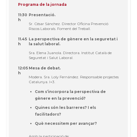
Programa de la jornada
11:30
Presentació.
h
Sr. César Sánchez. Director Oficina Prevenció
Riscos Laborals. Foment del Treball.
11.45
La perspectiva de gènere en la seguretat i
h
la salut laboral.
Sra. Elena Juanola. Directora. Institut Català de
Seguretat i Salut Laboral.
12:05
Mesa de debat.
h
Modera. Sra. Loly Fernández. Responsable projectes
Catalunya. I+3.
Com s’incorpora la perspectiva de
gènere en la prevenció?
Quines són les barreres? I els
facilitadors?
Què necessitem per avançar?
Amb la participació de: .