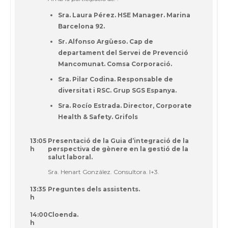
Sra. Laura Pérez. HSE Manager. Marina
Barcelona 92.
Sr. Alfonso Argüeso. Cap de
departament del Servei de Prevenció
Mancomunat. Comsa Corporació.
Sra. Pilar Codina. Responsable de
diversitat i RSC. Grup SGS Espanya.
Sra. Rocío Estrada. Director, Corporate
Health & Safety. Grifols
13:05
Presentació de la Guia d’integració de la
h
perspectiva de gènere en la gestió de la
salut laboral.
Sra. Henart González. Consultora. I+3.
13:35
Preguntes dels assistents.
h
14:00
Cloenda.
h