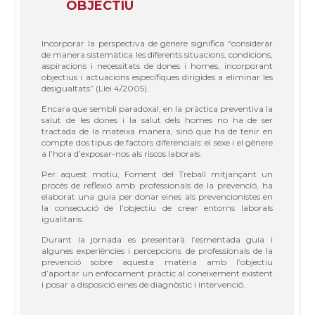
OBJECTIU
Incorporar la perspectiva de gènere significa “considerar
de manera sistemàtica les diferents situacions, condicions,
aspiracions i necessitats de dones i homes, incorporant
objectius i actuacions específiques dirigides a eliminar les
desigualtats” (Llei 4/2005).
Encara que sembli paradoxal, en la pràctica preventiva la
salut de les dones i la salut dels homes no ha de ser
tractada de la mateixa manera, sinó que ha de tenir en
compte dos tipus de factors diferencials: el sexe i el gènere
a l’hora d’exposar-nos als riscos laborals.
Per aquest motiu, Foment del Treball mitjançant un
procés de reflexió amb professionals de la prevenció, ha
elaborat una guia per donar eines als prevencionistes en
la consecució de l’objectiu de crear entorns laborals
igualitaris.
Durant la jornada es presentarà l’esmentada guia i
algunes experiències i percepcions de professionals de la
prevenció sobre aquesta matèria amb l’objectiu
d’aportar un enfocament pràctic al coneixement existent
i posar a disposició eines de diagnòstic i intervenció.