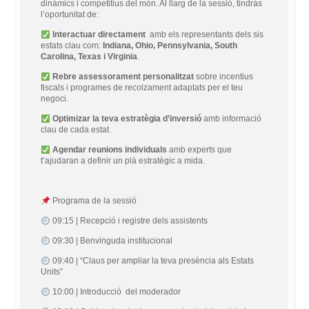
dinàmics i competitius del món. Al llarg de la sessió, tindràs
l’oportunitat de:
Interactuar directament
amb els representants dels sis
estats clau com:
Indiana, Ohio, Pennsylvania, South
Carolina, Texas i Virginia
.
Rebre assessorament personalitzat
sobre incentius
fiscals i programes de recolzament adaptats per el teu
negoci.
Optimizar la teva estratègia d’inversió
amb informació
clau de cada estat.
Agendar reunions individuals
amb experts que
t’ajudaran a definir un plà estratègic a mida.
Programa de la sessió
09:15 | Recepció i registre dels assistents
09:30 | Benvinguda institucional
09:40 | “Claus per ampliar la teva presència als Estats
Units”
10:00 | Introducció del moderador