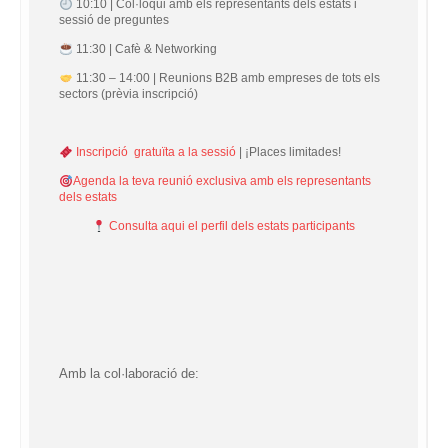
10:10 | Col·loqui amb els representants dels estats i
sessió de preguntes
11:30 | Cafè & Networking
11:30 – 14:00 | Reunions B2B amb empreses de tots els
sectors (prèvia inscripció)
Inscripció gratuïta a la sessió
| ¡Places limitades!
Agenda la teva reunió exclusiva amb els representants
dels estats
Consulta aqui el perfil dels estats participants
Amb la col·laboració de: