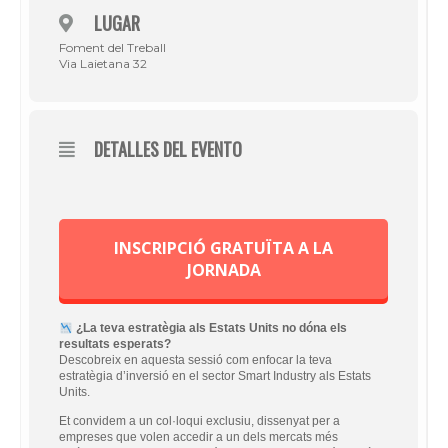
LUGAR
Foment del Treball
Via Laietana 32
DETALLES DEL EVENTO
INSCRIPCIÓ GRATUÏTA A LA
JORNADA
¿La teva estratègia als Estats Units no dóna els
resultats esperats?
Descobreix en aquesta sessió com enfocar la teva
estratègia d’inversió en el sector Smart Industry als Estats
Units.
Et convidem a un col·loqui exclusiu, dissenyat per a
empreses que volen accedir a un dels mercats més