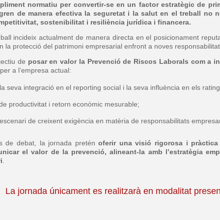
pliment normatiu per convertir-se en un factor estratègic de pri
gren de manera efectiva la seguretat i la salut en el treball no
etitivitat, sostenibilitat i resiliència jurídica i financera.
reball incideix actualment de manera directa en el posicionament reput
i en la protecció del patrimoni empresarial enfront a noves responsabilitat
jectiu de
posar en valor la Prevenció de Riscos Laborals com a in
 per a l’empresa actual:
 la seva integració en el reporting social i la seva influència en els ratin
de productivitat i retorn econòmic mesurable;
n escenari de creixent exigència en matèria de responsabilitats empresa
es de debat, la jornada pretén
oferir una visió rigorosa i pràctic
icar el valor de la prevenció, alineant-la amb l’estratègia emp
i
.
La jornada únicament es realitzarà en modalitat presen