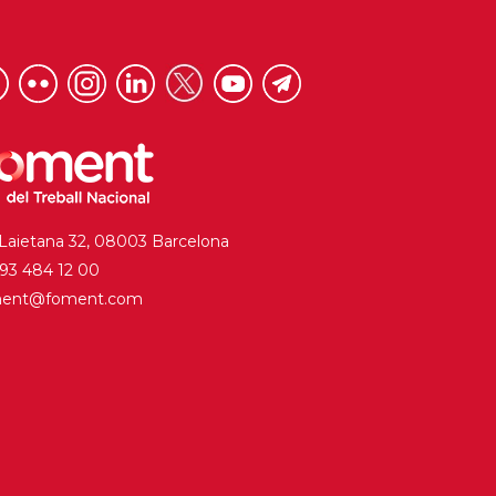
 Laietana 32, 08003 Barcelona
. 93 484 12 00
ment@foment.com