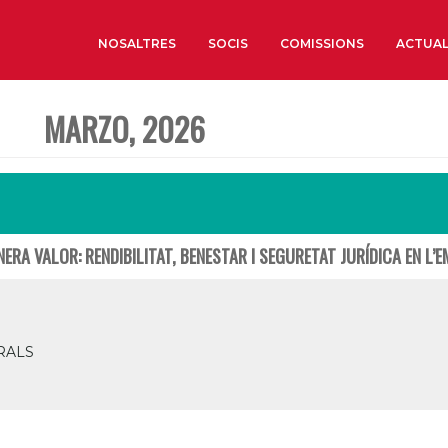
NOSALTRES
SOCIS
COMISSIONS
ACTUAL
MARZO, 2026
Sobre nosaltres
Òrgans de Govern
Òrgans Consultius
Estructura Executiva
ERA VALOR: RENDIBILITAT, BENESTAR I SEGURETAT JURÍDICA EN L’
Institut d’Estudis Estrat
Societat Barcelonesa d’
Econòmics i Socials
Organitzacions territori
RALS
Organitzacions sectoria
Coneix més