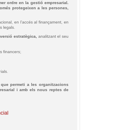
mer ordre en la gestió empresarial.
 només protegeixen a les persones,
acional, en l’accés al finançament, en
s legals.
versió estratègica,
analitzant el seu
gs financers;
rials.
a que permeti a les organitzacions
resarial i amb els nous reptes de
cial