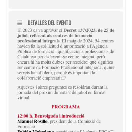
DETALLES DEL EVENTO
Decret 137/2023, de 25 de
El 2023 es va aprovar el
juliol, referent als centres de formació
professional integrals
. El maig de 2024, 54 centres
havien fet la sol·licitud d’autorització a l’Agència
Pública de formació i qualificacions professionals de
Catalunya per esdevenir-se centre integrat, però
encara hi ha molts dubtes per resoldre: què significa
ser centre de Formació Professional Integrada, quins
serveis han d’oferir, perquè és important la
col·laboració empresarial?
Aquestes i altres preguntes es resoldran durant la
jornada del pròxim dimarts 2 de juliol en format
virtual.
PROGRAMA
12:00
h.
Benvolguda i introducció
Manuel Rosillo
,
president de la Comissió de
Formació
Fabián Mohedano
, president de l’Agència FPCAT