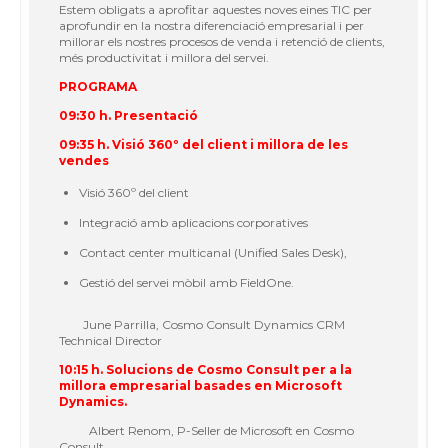
Estem obligats a aprofitar aquestes noves eines TIC per
aprofundir en la nostra diferenciació empresarial i per
millorar els nostres procesos de venda i retenció de clients,
més productivitat i millora del servei.
PROGRAMA
09:30 h. Presentació
09:35 h. Visió 360º del client i millora de les
vendes
Visió 360º del client
Integració amb aplicacions corporatives
Contact center multicanal (Unified Sales Desk),
Gestió del servei mòbil amb FieldOne.
June Parrilla,
Cosmo Consult Dynamics CRM
Technical Director
10:15 h. Solucions de Cosmo Consult per a la
millora empresarial basades en Microsoft
Dynamics.
Albert Renom
, P-Seller de Microsoft en Cosmo
Consult.