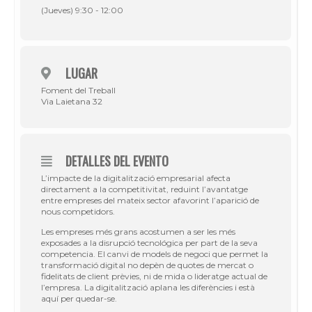
(Jueves) 9:30 - 12:00
LUGAR
Foment del Treball
Via Laietana 32
DETALLES DEL EVENTO
L’impacte de la digitalització empresarial afecta
directament a la competitivitat, reduint l’avantatge
entre empreses del mateix sector afavorint l’aparició de
nous competidors.
Les empreses més grans acostumen a ser les més
exposades a la disrupció tecnológica per part de la seva
competencia. El canvi de models de negoci que permet la
transformació digital no depèn de quotes de mercat o
fidelitats de client prèvies, ni de mida o lideratge actual de
l’empresa. La digitalització aplana les diferències i està
aquí per quedar-se.