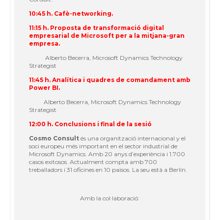
10:45 h. Cafè-networking.
11:15 h. Proposta de transformació digital
empresarial de Microsoft per a la mitjana-gran
empresa.
Alberto Becerra
, Microsoft Dynamics Technology
Strategist
11:45 h. Analítica i quadres de comandament amb
Power BI.
Alberto Becerra, Microsoft Dynamics Technology
Strategist
12:00 h. Conclusions i final de la sesió
Cosmo Consult
és una organització internacional y el
soci europeu més important en el sector industrial de
Microsoft Dynamics. Amb 20 anys d’experiència i 1.700
casos exitosos. Actualment compta amb 700
treballadors i 31 oficines en 10 països. La seu està a Berlín.
Amb la col·laboració: