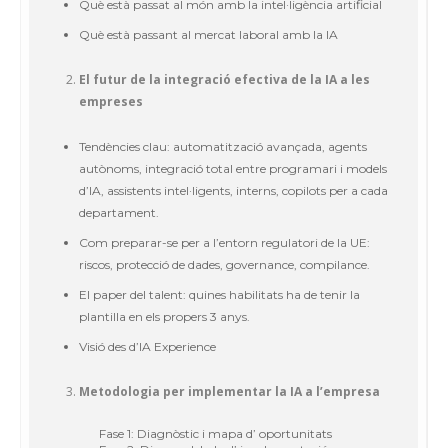
Què està passat al món amb la intel·ligència artificial
Què està passant al mercat laboral amb la IA
El futur de la integració efectiva de la IA a les
empreses
Tendències clau: automatització avançada, agents
autònoms, integració total entre programari i models
d’IA, assistents intel·ligents, interns, copilots per a cada
departament.
Com preparar-se per a l’entorn regulatori de la UE:
riscos, protecció de dades, governance, compilance.
El paper del talent: quines habilitats ha de tenir la
plantilla en els propers 3 anys.
Visió des d’IA Experience
Metodologia per implementar la IA a l’empresa
Fase 1: Diagnòstic i mapa d’ oportunitats