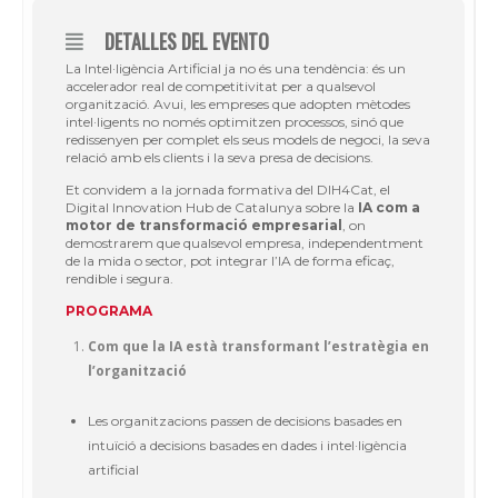
DETALLES DEL EVENTO
La Intel·ligència Artificial ja no és una tendència: és un
accelerador real de competitivitat per a qualsevol
organització. Avui, les empreses que adopten mètodes
intel·ligents no només optimitzen processos, sinó que
redissenyen per complet els seus models de negoci, la seva
relació amb els clients i la seva presa de decisions.
Et convidem a la jornada formativa del DIH4Cat, el
Digital Innovation Hub de Catalunya sobre la
IA com a
motor de transformació empresarial
, on
demostrarem que qualsevol empresa, independentment
de la mida o sector, pot integrar l’IA de forma eficaç,
rendible i segura.
PROGRAMA
Com que la IA està transformant l’estratègia en
l’organització
Les organitzacions passen de decisions basades en
intuïció a decisions basades en dades i intel·ligència
artificial