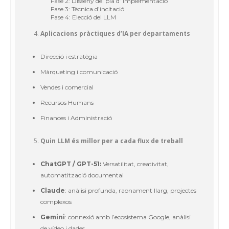
Fase 2: Disseny del pla d’ implementació
Fase 3: Tècnica d’incitació
Fase 4: Elecció del LLM
Aplicacions pràctiques d’IA per departaments
Direcció i estratègia
Màrqueting i comunicació
Vendes i comercial
Recursos Humans
Finances i Administració
Quin LLM és millor per a cada flux de treball
ChatGPT / GPT-51:
Versatilitat, creativitat,
automatització documental
Claude
: anàlisi profunda, raonament llarg, projectes
complexos
Gemini
: connexió amb l’ecosistema Google, anàlisi
de vídeo i dades