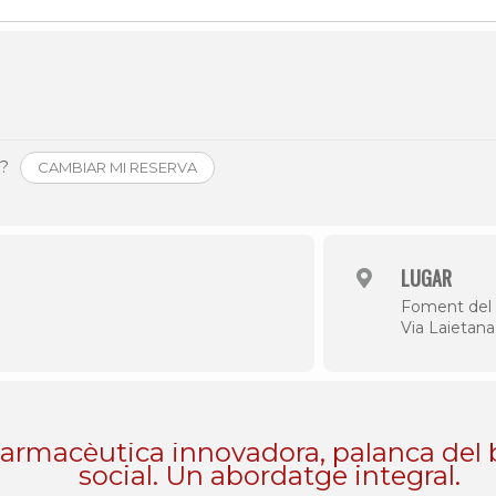
Història
Galeria de Presidents
Biblioteca Arxiu
Seu Social
o?
CAMBIAR MI RESERVA
LUGAR
Foment del 
Via Laietana
farmacèutica innovadora, palanca del
social. Un abordatge integral.