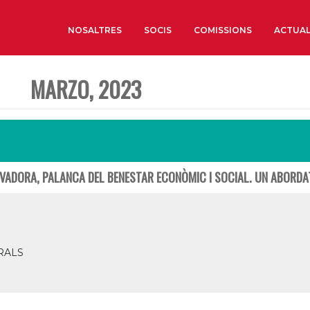
NOSALTRES
SOCIS
COMISSIONS
ACTUAL
MARZO, 2023
Sobre nosaltres
Òrgans de Govern
Òrgans Consultius
Estructura Executiva
VADORA, PALANCA DEL BENESTAR ECONÒMIC I SOCIAL. UN ABORDA
Institut d’Estudis Estrat
Societat Barcelonesa d’
Econòmics i Socials
Organitzacions territori
RALS
Organitzacions sectoria
Coneix més