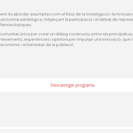
nt és abordar assumptes com el futur de la investigació i la innovaci
utonomia estratègica, mitjançant la participació i el debat de represen
ofarmacèutiques.
rtunitat única per crear un diàleg constructiu entre els principals ac
ixements, experiències i opinions per impulsar una innovació, que re
 econòmic i el benestar de la població.
Descarregar programa