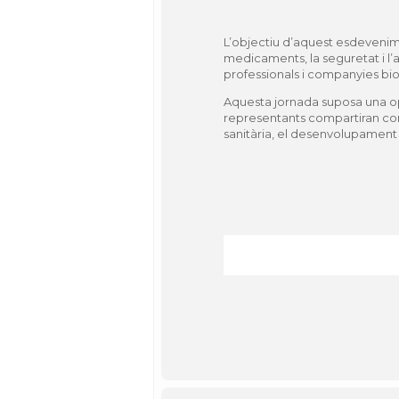
L’objectiu d’aquest esdevenime
medicaments, la seguretat i l’a
professionals i companyies bi
Aquesta jornada suposa una opo
representants compartiran cone
sanitària, el desenvolupament