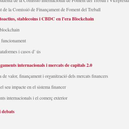
esidenta de la Comissió Internacional de Foment del Treball i Vicepresi
nt de la Comissió de Finançament de Foment del Treball
toactius, stablecoins i CBDC en l’era Blockchain
 blockchain
 i funcionament
lataformes i casos d’ ús
 internacionals i mercats de capitals 2.0
 de valor, finançament i organització dels mercats financers
 el seu impacte en el sistema financer
ts internacionals i el comerç exterior
i debats