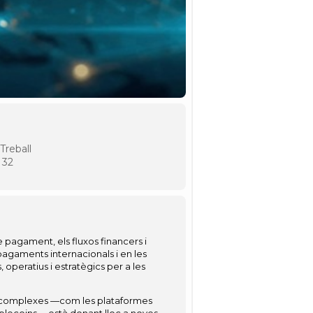
Treball
 32
pagament, els fluxos financers i
 pagaments internacionals i en les
operatius i estratègics per a les
és complexes —com les plataformes