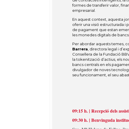
de contractes intel·ligents, la
formes de transferir valor, fin
empresarial.
En aquest context, aquesta jo
oferir una visió estructurada i
de pagament que estan emergin
les monedes digitals de bancs ce
Per abordar aquests temes, c
Barrera
, directora legal i d’
Consellera de la Fundació BBVA
la tokenització d’actius, els n
bancs centrals en els pagament
divulgador de noves tecnologie
seu funcionament, el seu abast 
09:15 h. | Recepció dels assis
09:30 h. | Benvinguda institu