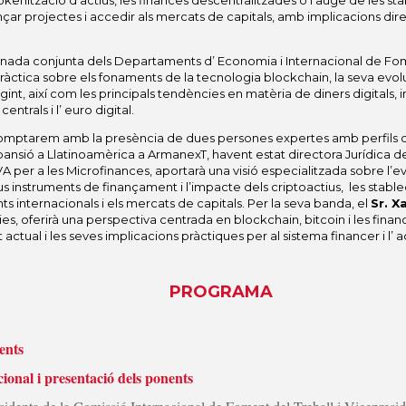
 tokenització d’actius, les finances descentralitzades o l’auge de les 
ançar projectes i accedir als mercats de capitals, amb implicacions dire
rnada conjunta dels Departaments d’ Economia i Internacional de Fom
 pràctica sobre els fonaments de la tecnologia blockchain, la seva evolu
t, així com les principals tendències en matèria de diners digitals,
ntrals i l’ euro digital.
omptarem amb la presència de dues persones expertes amb perfils 
expansió a Llatinoamèrica a ArmanexT, havent estat directora Jurídica 
 per a les Microfinances, aportarà una visió especialitzada sobre l’e
ous instruments de finançament i l’impacte dels criptoactius, les stabl
s internacionals i els mercats de capitals. Per la seva banda, el
Sr. X
s, oferirà una perspectiva centrada en blockchain, bitcoin i les financ
actual i les seves implicacions pràctiques per al sistema financer i l’ 
PROGRAMA
tents
cional i presentació dels ponents