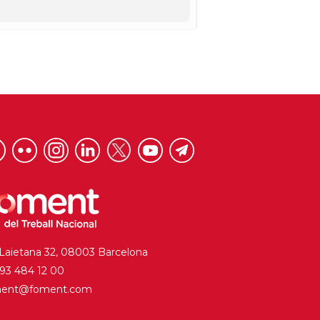
 Laietana 32, 08003 Barcelona
. 93 484 12 00
ment@foment.com