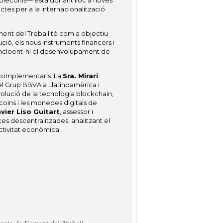
stablecoins— està donant lloc a noves
ctes per a la internacionalització
ent del Treball té com a objectiu
ció, els nous instruments financers i
 incloent-hi el desenvolupament de
complementaris. La
Sra. Mirari
del Grup BBVA a Llatinoamèrica i
volució de la tecnologia blockchain,
ecoins i les monedes digitals de
avier Liso Guitart
, assessor i
es descentralitzades, analitzant el
activitat econòmica.