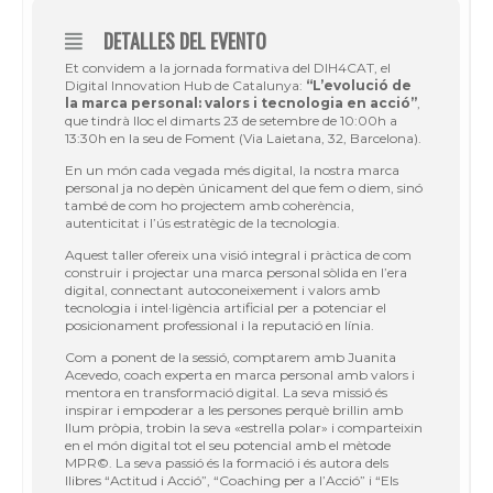
DETALLES DEL EVENTO
Et convidem a la jornada formativa del DIH4CAT, el
Digital Innovation Hub de Catalunya:
“L’evolució de
la marca personal: valors i tecnologia en acció”
,
que tindrà lloc el dimarts 23 de setembre de 10:00h a
13:30h en la seu de Foment (Via Laietana, 32, Barcelona).
En un món cada vegada més digital, la nostra marca
personal ja no depèn únicament del que fem o diem, sinó
també de com ho projectem amb coherència,
autenticitat i l’ús estratègic de la tecnologia.
Aquest taller ofereix una visió integral i pràctica de com
construir i projectar una marca personal sòlida en l’era
digital, connectant autoconeixement i valors amb
tecnologia i intel·ligència artificial per a potenciar el
posicionament professional i la reputació en línia.
Com a ponent de la sessió, comptarem amb Juanita
Acevedo, coach experta en marca personal amb valors i
mentora en transformació digital. La seva missió és
inspirar i empoderar a les persones perquè brillin amb
llum pròpia, trobin la seva «estrella polar» i comparteixin
en el món digital tot el seu potencial amb el mètode
MPR©. La seva passió és la formació i és autora dels
llibres “Actitud i Acció”, “Coaching per a l’Acció” i “Els