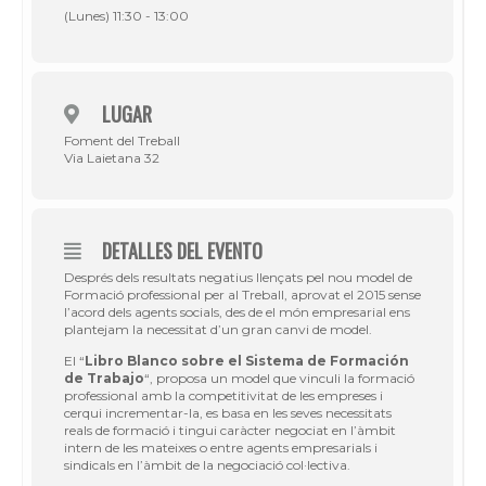
(Lunes) 11:30 - 13:00
LUGAR
Foment del Treball
Via Laietana 32
DETALLES DEL EVENTO
Després dels resultats negatius llençats pel nou model de
Formació professional per al Treball, aprovat el 2015 sense
l’acord dels agents socials, des de el món empresarial ens
plantejam la necessitat d’un gran canvi de model.
El “
Libro Blanco sobre el Sistema de Formación
de Trabajo
“, proposa un model que vinculi la formació
professional amb la competitivitat de les empreses i
cerqui incrementar-la, es basa en les seves necessitats
reals de formació i tingui caràcter negociat en l’àmbit
intern de les mateixes o entre agents empresarials i
sindicals en l’àmbit de la negociació col·lectiva.