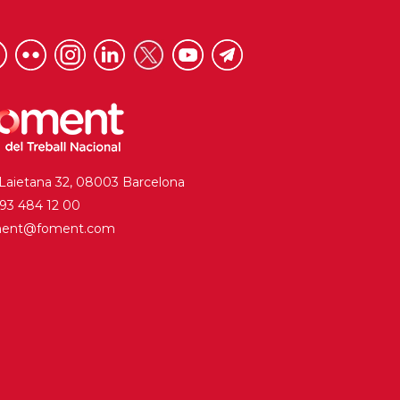
 Laietana 32, 08003 Barcelona
. 93 484 12 00
ment@foment.com