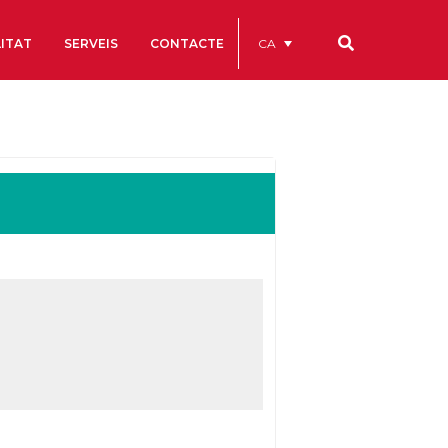
CA
ITAT
SERVEIS
CONTACTE
Els nostres codis
Comptes Anuals
Codi Ètic i de Bon Govern
Estatuts
ègics
Portal de la Transparència
Estudis
als
ls