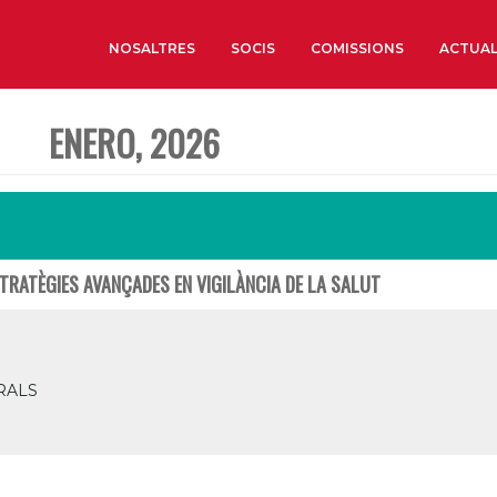
NOSALTRES
SOCIS
COMISSIONS
ACTUAL
ENERO, 2026
Sobre nosaltres
Òrgans de Govern
Òrgans Consultius
Estructura Executiva
STRATÈGIES AVANÇADES EN VIGILÀNCIA DE LA SALUT
Institut d’Estudis Estrat
Societat Barcelonesa d’
Econòmics i Socials
Organitzacions territori
RALS
Organitzacions sectoria
Coneix més