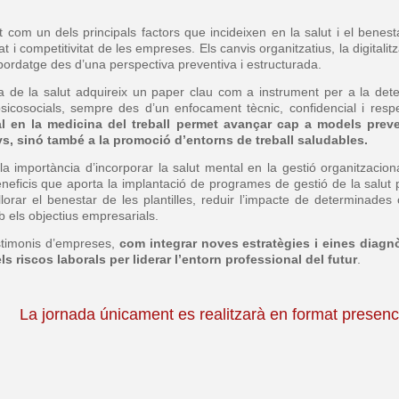
 com un dels principals factors que incideixen en la salut i el benest
t i competitivitat de les empreses. Els canvis organitzatius, la digitalitz
bordatge des d’una perspectiva preventiva i estructurada.
ia de la salut adquireix un paper clau com a instrument per a la det
sicosocials, sempre des d’un enfocament tècnic, confidencial i res
al en la medicina del treball permet avançar cap a models prev
, sinó també a la promoció d’entorns de treball saludables.
 la importància d’incorporar la salut mental en la gestió organitzacion
beneficis que aporta la implantació de programes de gestió de la salut
orar el benestar de les plantilles, reduir l’impacte de determinades 
b els objectius empresarials.
stimonis d’empreses,
com integrar noves estratègies i eines diagn
els riscos laborals per liderar l’entorn professional del futur
.
La jornada únicament es realitzarà en format presenc