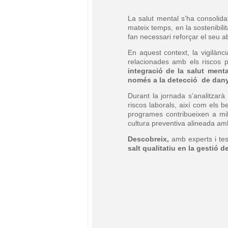
La salut mental s’ha consolidat
mateix temps, en la sostenibilita
fan necessari reforçar el seu a
En aquest context, la vigilànc
relacionades amb els riscos p
integració de la salut ment
només a la detecció de danys
Durant la jornada s’analitzarà
riscos laborals, així com els 
programes contribueixen a mill
cultura preventiva alineada am
Descobreix,
amb experts i te
salt qualitatiu en la gestió d