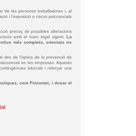
ar de les persones treballadores i, al
ació i l’exposició a riscos psicosocials
ecció precoç de possibles alteracions
pectuós amb el marc legal vigent.
La
entius més complets, orientats no
al des de l’òptica de la prevenció de
 psicosocial en les empreses. Aquests
contingències laborals i reforçar una
òstiques, com Psicomet, i donar el
ial