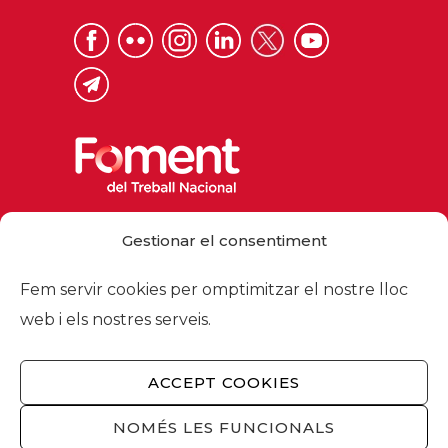
Via Laietana 32, 08003 Barcelona
Gestionar el consentiment
Tel. 93 484 12 00
foment@foment.com
Fem servir cookies per omptimitzar el nostre lloc
web i els nostres serveis.
ACCEPT COOKIES
© 2026 - Foment del Treball Nacional
Nosaltres
/
Associats
/
Comissions
/
NOMÉS LES FUNCIONALS
Actualitat
/
Serveis
/
Avís legal
/
Política de