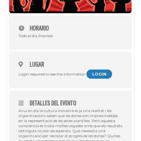
HORARIO
Todo el día (Martes)
LUGAR
LOGIN
Login required to see the information
DETALLES DEL EVENTO
Avui en dia la cultura inclusiva és ja una realitat i les
organitzacions saben que les dones són imprescindibles
en la representació de les seves plantilles. Però aquesta
consciència es troba moltes vegades amb que els resultats
obtinguts no són els esperats. Què necessita una
organització per recolzar el progrés de les dones? Quines
qualitats cal potenciar per tal que les dones puguin