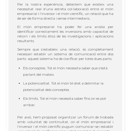
Per la nostra experiència, detectem que existeix una
necessitat real d’una estreta col·laboració entre el món
empresarial i l’inversor i el món científic, un relació que ha
de ser de forma directa i sense intermediaris.
El món empresarial ha poder fer una anàlisi per
identificar correctament les inversions amb capacitat de
retorn i els límits ètics de les investigacions i aplicacions
resultants.
Sempre que s’estableix una relació, és completament
necessari establir un sistema de comunicació entre dos
parts: aquest sistema ha de clarificar per totes dues parts:
Els conceptes. Tot el món necessita saber que s’està
parlant del mateix.
La potencialitat. Tot el món té dret a delimitar la
potencialitat dels conceptes.
Els límits. Tot el món necessita saber fins on es pot
arribar.
Per això, hem proposat organitzar un fòrum de trobada
amb voluntat de continuïtat, on el món empresarial i
l’inversor i el món científic puguin comunicar-se i establir