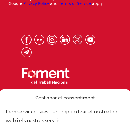
Google
Privacy Policy
and
Terms of Service
apply.
Via Laietana 32, 08003 Barcelona
Gestionar el consentiment
Tel. 93 484 12 00
foment@foment.com
Fem servir cookies per omptimitzar el nostre lloc
web i els nostres serveis.