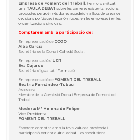
Empresa de Foment del Treball
, hem organitzat
una
TAULA DEBAT
sobre les
barreres existents, accions i
propostes perquè més dones accedeixin a llocs de presa de
decisions polítiques i econòmiques, en les empreses i en les
organitzacions sindicals.
Comptarem amb la participació de:
En representació de
CCOO
Alba García
Secretària de la Dona i Cohesió Social.
En representació d’
UGT
Eva Gajardo
Secretària d’Igualtat i Formació.
En representació de
FOMENT DEL TREBALL
Beatriz Fernández-Tubau
Assessora
Membre de la Comissió Dona i Empresa de Foment del
Treball.
Modera: Mª Helena de Felipe
Vice-Presidenta
FOMENT DEL TREBALL
Esperem comptar amb la teva valuosa presència i
participació per enriquir el debat i les conclusions.