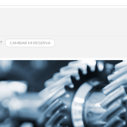
Història
Galeria de Presidents
Biblioteca Arxiu
Seu Social
o?
CAMBIAR MI RESERVA