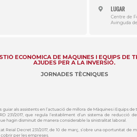
LUGAR
Centre de F
Avinguda de
STIÓ ECONÒMICA DE MÀQUINES I EQUIPS DE T
AJUDES PER A LA INVERSIÓ.
JORNADES TÈCNIQUES
s guiar als assistents en l’actuació de millora de Màquines i Equips de
l RD 231/2017, que regula l’establiment d’un sistema de reducció d
e hagin disminuït de manera considerable la sinistralitat laboral.
t Reial Decret 231/2017, de 10 de març, s’obre una oportunitat de mi
 a cobrir per les empreses.