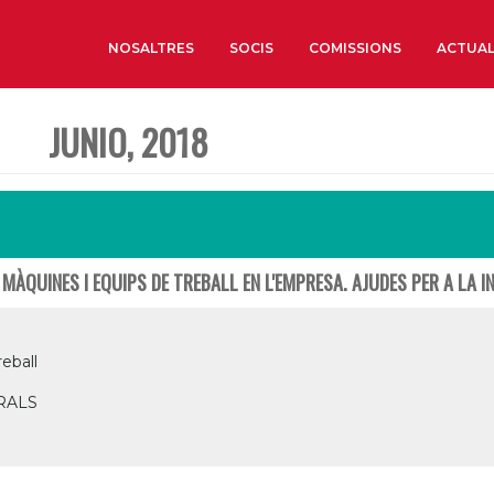
NOSALTRES
SOCIS
COMISSIONS
ACTUAL
JUNIO, 2018
Sobre nosaltres
Òrgans de Govern
Òrgans Consultius
Estructura Executiva
MÀQUINES I EQUIPS DE TREBALL EN L'EMPRESA. AJUDES PER A LA I
Institut d’Estudis Estrat
Societat Barcelonesa d’
Econòmics i Socials
eball
Organitzacions territori
RALS
Organitzacions sectoria
Coneix més