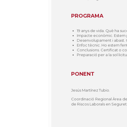
PROGRAMA
19 anys de vida. Què ha suc
Impacte econòmic. Estem 
Desenvolupament i abast.
Enfoc tècnic. Ho estem fen
Conclusions. Certificat o c
Preparació per a la sol·lici
PONENT
Jesús Martínez Tubio.
Coordinació Regional Àrea de 
de Riscos Laborals en Seguretat