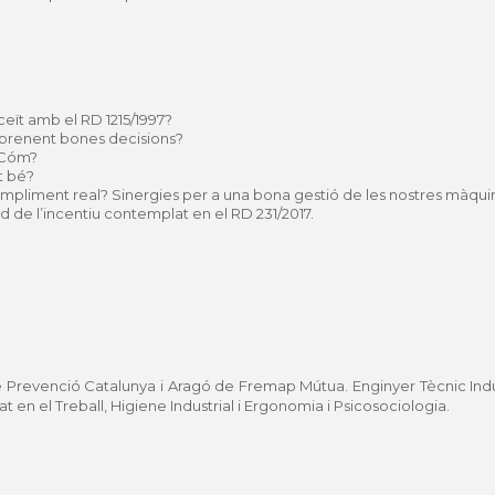
ceït amb el RD 1215/1997?
prenent bones decisions?
 Cóm?
t bé?
ompliment real? Sinergies per a una bona gestió de les nostres màqui
tud de l’incentiu contemplat en el RD 231/2017.
Prevenció Catalunya i Aragó de Fremap Mútua. Enginyer Tècnic Indus
 en el Treball, Higiene Industrial i Ergonomia i Psicosociologia.