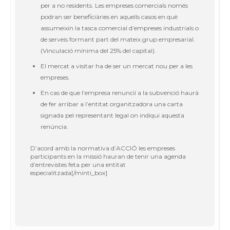
per a no residents. Les empreses comercials només
podran ser beneficiàries en aquells casos en què
assumeixin la tasca comercial d’empreses industrials o
de serveis formant part del mateix grup empresarial.
(Vinculació mínima del 25% del capital).
El mercat a visitar ha de ser un mercat nou per a les
empreses.
En cas de que l’empresa renunciï a la subvenció haurà
de fer arribar a l’entitat organitzadora una carta
signada pel representant legal on indiqui aquesta
renúncia.
D’acord amb la normativa d’ACCIÓ les empreses
participants en la missió hauran de tenir una agenda
d’entrevistes feta per una entitat
especialitzada[/minti_box]