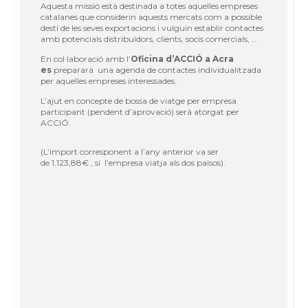
Aquesta missió està destinada a totes aquelles empreses
catalanes que considerin aquests mercats com a possible
destí de les seves exportacions i vulguin establir contactes
amb potencials distribuïdors, clients, socis comercials, …
En col·laboració amb l’
Oficina d’ACCIÓ a Acra
es
prepararà una agenda de contactes individualitzada
per aquelles empreses interessades.
L’ajut en concepte de bossa de viatge per empresa
participant (pendent d’aprovació) serà atorgat per
ACCIÓ.
(L’import corresponent a l’any anterior va ser
de 1.123,88€ , si l’empresa viatja als dos països).