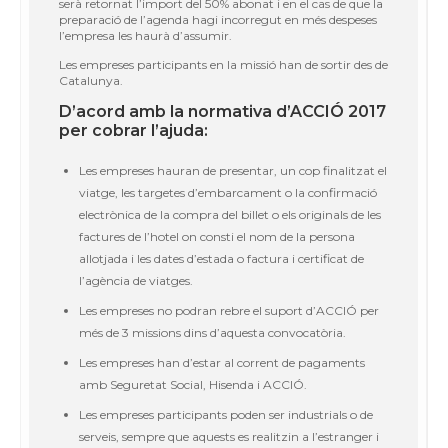
serà retornat l’import del 50% abonat i en el cas de que la
preparació de l’agenda hagi incorregut en més despeses
l’empresa les haurà d’assumir.
Les empreses participants en la missió han de sortir des de
Catalunya.
D’acord amb la normativa d’ACCIÓ 2017
per cobrar l’ajuda:
Les empreses hauran de presentar, un cop finalitzat el
viatge, les targetes d’embarcament o la confirmació
electrònica de la compra del billet o els originals de les
factures de l’hotel on consti el nom de la persona
allotjada i les dates d’estada o factura i certificat de
l’agència de viatges.
Les empreses no podran rebre el suport d’ACCIÓ per
més de 3 missions dins d’aquesta convocatòria.
Les empreses han d’estar al corrent de pagaments
amb Seguretat Social, Hisenda i ACCIÓ.
Les empreses participants poden ser industrials o de
serveis, sempre que aquests es realitzin a l’estranger i