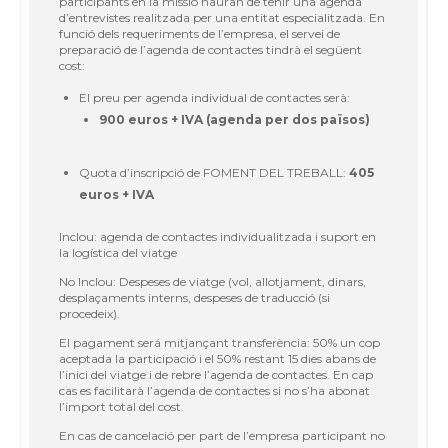
participants en la missió hauran de tenir una agenda
d’entrevistes realitzada per una entitat especialitzada. En
funció dels requeriments de l’empresa, el servei de
preparació de l’agenda de contactes tindrà el següent
cost:
El preu per agenda individual de contactes serà:
900 euros + IVA (agenda per dos països)
Quota d’inscripció de FOMENT DEL TREBALL:
405
euros + IVA
Inclou: agenda de contactes individualitzada i suport en
la logística del viatge
No Inclou: Despeses de viatge (vol, allotjament, dinars,
desplaçaments interns, despeses de traducció (si
procedeix).
El pagament será mitjançant transferència: 50% un cop
aceptada la participació i el 50% restant 15 dies abans de
l’inici del viatge i de rebre l’agenda de contactes. En cap
cas es facilitarà l’agenda de contactes si no s’ha abonat
l’import total del cost.
En cas de cancelació per part de l’empresa participant no