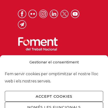
Via Laietana 32, 08003 Barcelona
Gestionar el consentiment
Tel. 93 484 12 00
foment@foment.com
Fem servir cookies per omptimitzar el nostre lloc
web i els nostres serveis.
ACCEPT COOKIES
© 2026 - Foment del Treball Nacional
Nosaltres
/
Associats
/
Comissions
/
NOMÉS LES FUNCIONALS