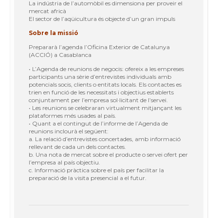
La indústria de l’automòbil es dimensiona per proveir el
mercat africà
El sector de l’aqüicultura és objecte d’un gran impuls
Sobre la missió
Prepararà l’agenda l’Oficina Exterior de Catalunya
(ACCIÓ) a Casablanca
• L’Agenda de reunions de negocis: ofereix a les empreses
participants una sèrie d’entrevistes individuals amb
potencials socis, clients o entitats locals. Els contactes es
trien en funció de les necessitats i objectius establerts
conjuntament per l’empresa sol·licitant de l’servei.
• Les reunions se celebraran virtualment mitjançant les
plataformes més usades al país.
• Quant a el contingut de l’informe de l’Agenda de
reunions inclourà el següent:
a. La relació d’entrevistes concertades, amb informació
rellevant de cada un dels contactes.
b. Una nota de mercat sobre el producte o servei ofert per
l’empresa al país objectiu.
c. Informació pràctica sobre el país per facilitar la
preparació de la visita presencial a el futur.