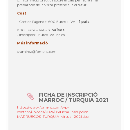
c. Informació pràctica sobre el país per facilitar la
preparació de la visita presencial a el futur.
Cost
• Cost de l’agenda: 600 Euros + IVA –
1 país
800 Euros + IVA –
2 països
• Inscripció: Euros IVA inclòs
Més informació
sramirez@foment.com
FICHA DE INSCRIPCIÓ
MARROC / TURQUIA 2021
https://www.foment.com/wp-
content/uploads/2021/03/Ficha-Inscripción-
MARRUECOS_TURQUIA_virtual_2021.doc