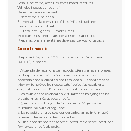
Fosa, zinc, ferro, acer i les seves manufactures
Vehicles i peces de recanvi
Peces i accessoris de vestir
El sector de la mineria
El mercat de la construcció i les infraestructures
maquinària industrial
Ciutats intel·ligents – Smart Cities
Medicaments, preparats per a usos terapèutics
Preparacions alimentàries diverses, peixos i crustacis
Sobre la missió
Prepararà l’agenda l’Oficina Exterior de Catalunya
(ACCIÓ) a Istanbul
• L’Agenda de reunions de negocis: ofereix a les empreses
participants una sèrie d’entrevistes individuals amb
potencials socis, clients o entitats locals. Els contactes es
trien en funció de les necessitats i objectius establerts
conjuntament per l’empresa sol·licitant de l’servei.
• Les reunions se celebraran virtualment mitjançant les
plataformes més usades al país.
• Quant a el contingut de l’informe de l’Agenda de
reunions inclourà el següent:
a. La relació d’entrevistes concertades, amb informació
rellevant de cada un dels contactes.
b. Una nota de mercat sobre el producte o servei ofert per
l’empresa al país objectiu.