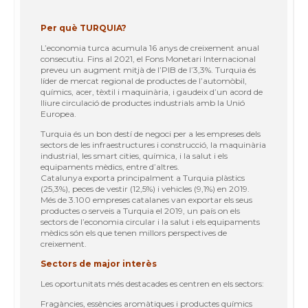
Per què TURQUIA?
L’economia turca acumula 16 anys de creixement anual
consecutiu. Fins al 2021, el Fons Monetari Internacional
preveu un augment mitjà de l’PIB de l’3,3%. Turquia és
líder de mercat regional de productes de l’automòbil,
químics, acer, tèxtil i maquinària, i gaudeix d’un acord de
lliure circulació de productes industrials amb la Unió
Europea.
Turquia és un bon destí de negoci per a les empreses dels
sectors de les infraestructures i construcció, la maquinària
industrial, les smart cities, química, i la salut i els
equipaments mèdics, entre d’altres.
Catalunya exporta principalment a Turquia plàstics
(25,3%), peces de vestir (12,5%) i vehicles (9,1%) en 2019.
Més de 3.100 empreses catalanes van exportar els seus
productes o serveis a Turquia el 2019, un país on els
sectors de l’economia circular i la salut i els equipaments
mèdics són els que tenen millors perspectives de
creixement.
Sectors de major interès
Les oportunitats més destacades es centren en els sectors:
Fragàncies, essències aromàtiques i productes químics