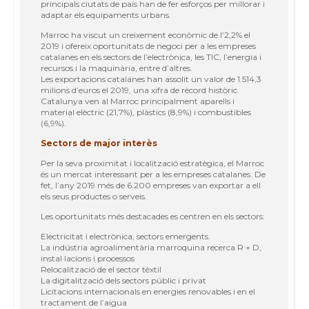
principals ciutats de país han de fer esforços per millorar i
adaptar els equipaments urbans.
Marroc ha viscut un creixement econòmic de l’2,2% el
2019 i ofereix oportunitats de negoci per a les empreses
catalanes en els sectors de l’electrònica, les TIC, l’energia i
recursos i la maquinària, entre d’altres.
Les exportacions catalanes han assolit un valor de 1.514,3
milions d’euros el 2019, una xifra de rècord històric.
Catalunya ven al Marroc principalment aparells i
material elèctric (21,7%), plàstics (8,9%) i combustibles
(6,9%).
Sectors de major interès
Per la seva proximitat i localització estratègica, el Marroc
és un mercat interessant per a les empreses catalanes. De
fet, l’any 2019 més de 6.200 empreses van exportar a ell
els seus productes o serveis.
Les oportunitats més destacades es centren en els sectors:
Electricitat i electrònica, sectors emergents.
La indústria agroalimentària marroquina recerca R + D,
instal·lacions i processos
Relocalització de el sector tèxtil
La digitalització dels sectors públic i privat
Licitacions internacionals en energies renovables i en el
tractament de l’aigua