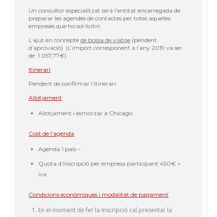
Un consultor especialitzat serà l’entitat encarregada de
preparar les agendes de contactes per totes aquelles
empreses que ho sol·licitin.
L’ajut en concepte
de bossa de viatge
(pendent
d’aprovació). (L’import corresponent a l’any 2019 va ser
de 1.057,77€).
Itinerari
Pendent de confirmar l’itinerari.
Allotjament
Allotjament i esmorzar a Chicago
Cost de l’agenda
Agenda 1 país –
Quota d’inscripció per empresa participant 450€ +
iva
Condicions econòmiques i modalitat de pagament
En el moment de fer la inscripció cal presentar la