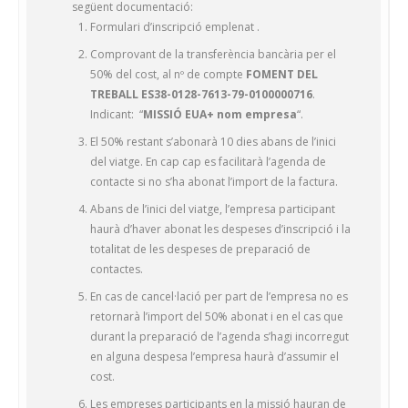
següent documentació:
Formulari d’inscripció emplenat .
Comprovant de la transferència bancària per el
50% del cost, al nº de compte
FOMENT DEL
TREBALL ES38-0128-7613-79-0100000716
.
Indicant: “
MISSIÓ EUA+ nom empresa
“.
El 50% restant s’abonarà 10 dies abans de l’inici
del viatge. En cap cap es facilitarà l’agenda de
contacte si no s’ha abonat l’import de la factura.
Abans de l’inici del viatge, l’empresa participant
haurà d’haver abonat les despeses d’inscripció i la
totalitat de les despeses de preparació de
contactes.
En cas de cancel·lació per part de l’empresa no es
retornarà l’import del 50% abonat i en el cas que
durant la preparació de l’agenda s’hagi incorregut
en alguna despesa l’empresa haurà d’assumir el
cost.
Les empreses participants en la missió hauran de