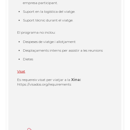
empresa participant.
Suport en la logística del viatge.
Suport tècnic durant el viatge.
El programa no inclou:
Despeses de viatge i allotjament
Desplaçaments interns per assistir a les reunions
Dietes
Visat
Es requereix visat per viatjar a la
Xina:
https://visados.org/requirements