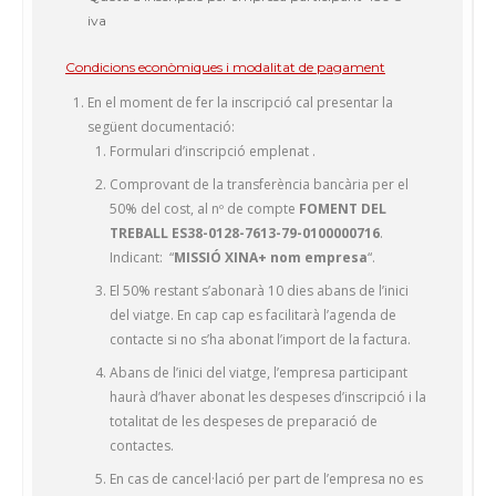
iva
Condicions econòmiques i modalitat de pagament
En el moment de fer la inscripció cal presentar la
següent documentació:
Formulari d’inscripció emplenat .
Comprovant de la transferència bancària per el
50% del cost, al nº de compte
FOMENT DEL
TREBALL ES38-0128-7613-79-0100000716
.
Indicant: “
MISSIÓ XINA+ nom empresa
“.
El 50% restant s’abonarà 10 dies abans de l’inici
del viatge. En cap cap es facilitarà l’agenda de
contacte si no s’ha abonat l’import de la factura.
Abans de l’inici del viatge, l’empresa participant
haurà d’haver abonat les despeses d’inscripció i la
totalitat de les despeses de preparació de
contactes.
En cas de cancel·lació per part de l’empresa no es