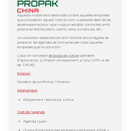
Aquesta missió està destinada a totes aquelles empreses
que consideren aquest mercat com a possible destí de les
seves exportacions i que vulguin establir contactes amb
potencial distribuïdors, clients, socis comercials, etc…
Un consultor especialitzat serà l’entitat encarregada de
preparar les agendes de contactes per totes aquelles
empreses que ho sol·licitin.
L’ajut en concepte
de bossa de viatge
(pendent
d’aprovació). (L’import corresponent a l’any 2019 va ser
de 1.190€).
Itinerari
Pendent de confirmar l’itinerari.
Allotjament
Allotjament i esmorzar a Xina.
Cost de l’agenda
Agenda 1 país –
Quota d’inscripció per empresa participant 450€ +