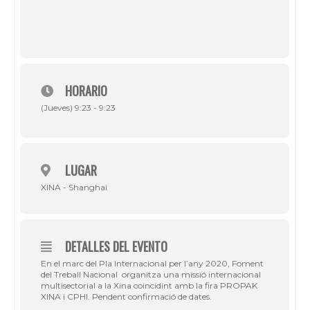
HORARIO
(Jueves) 9:23 - 9:23
LUGAR
XINA - Shanghai
DETALLES DEL EVENTO
En el marc del Pla Internacional per l’any 2020, Foment
del Treball Nacional organitza una missió internacional
multisectorial a la Xina coincidint amb la fira PROPAK
XINA i CPHI. Pendent confirmació de dates.