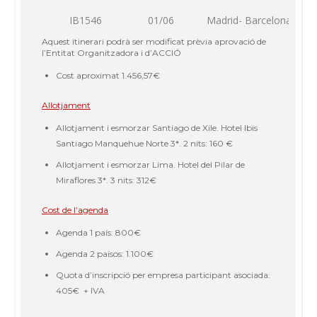
IB1546
01/06
Madrid- Barcelona
Aquest itinerari podrà ser modificat prèvia aprovació de
l’Entitat Organitzadora i d’ACCIÓ
Cost aproximat
1.456,57€
Allotjament
Allotjament i esmorzar Santiago de Xile. Hotel Ibis
Santiago Manquehue Norte 3*. 2 nits
: 160 €
Allotjament i esmorzar Lima. Hotel del Pilar de
Miraflores 3*. 3 nits: 312€
Cost de l’agenda
Agenda 1 país: 800€
Agenda 2 països: 1.100€
Quota d’inscripció per empresa participant asociada:
405€ + IVA