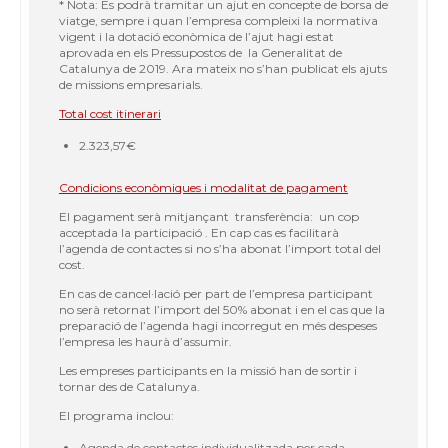
* Nota: Es podrà tramitar un ajut en concepte de borsa de
viatge, sempre i quan l’empresa compleixi la normativa
vigent i la dotació econòmica de l’ajut hagi estat
aprovada en els Pressupostos de la Generalitat de
Catalunya de 2019. Ara mateix no s’han publicat els ajuts
de missions empresarials.
Total cost itinerari
2.323,57€
Condicions econòmiques i modalitat de pagament
El pagament serà mitjançant transferència: un cop
acceptada la participació . En cap cas es facilitarà
l’agenda de contactes si no s’ha abonat l’import total del
cost.
En cas de cancel·lació per part de l’empresa participant
no serà retornat l’import del 50% abonat i en el cas que la
preparació de l’agenda hagi incorregut en més despeses
l’empresa les haurà d’assumir.
Les empreses participants en la missió han de sortir i
tornar des de Catalunya.
El programa inclou:
Agenda de contactes individualitzada per cada