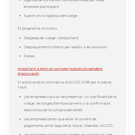
empresa participant
Suport en la logística del viatge
El programa no inclou:
Despeses de viatge i allotjament
Desplaçaments interns per assistir a les reunions
Dietes
Important a tenir en compte (subvenció pendent
d’aprovació)
D’acord amb la normativa d’ACCIÓ 2018 per a cobrar
l’ajut:
Les empreses hauran de presentar, un cop finalitzat el
viatge, les targes d’embarcament o la confirmació
electrònica de la compra del bitllet.
Les empreses tenen que estar al corrent de
pagaments amb Seguretat Social, Hisenda i ACCIÓ.
Les empreses participants poden ser industrials o de