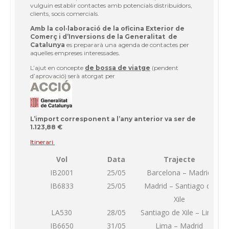
vulguin establir contactes amb potencials distribuïdors,
clients, socis comercials.
Amb la col·laboració de la oficina Exterior de
Comerç i d’Inversions de la Generalitat de
Catalunya
es prepararà una agenda de contactes per
aquelles empreses interessades.
L’ajut en concepte
de bossa de viatge
(pendent
d’aprovació) serà atorgat per
L’import corresponent a l’any anterior va ser de
1.123,88 €
Itinerari
Vol
Data
Trajecte
IB2001
25/05
Barcelona – Madrid
IB6833
25/05
Madrid – Santiago de
Xile
LA530
28/05
Santiago de Xile – Lima
IB6650
31/05
Lima – Madrid