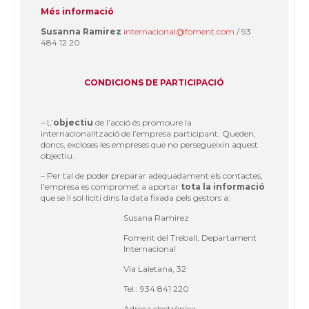
Més informació
Susanna Ramirez
internacional@foment.com
/ 93
484 12 20
CONDICIONS DE PARTICIPACIÓ
– L’
objectiu
de l’acció és promoure la
internacionalització de l’empresa participant. Queden,
doncs, excloses les empreses que no persegueixin aquest
objectiu.
– Per tal de poder preparar adequadament els contactes,
l’empresa es compromet a aportar
tota la informació
que se li sol·liciti dins la data fixada pels gestors a:
Susana Ramirez
Foment del Treball, Departament
Internacional
Via Laietana, 32
Tel.: 934 841 220
Adreça electrònica: