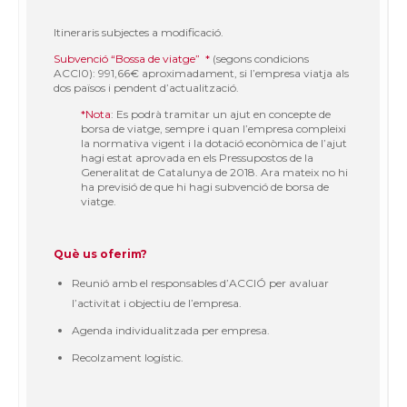
Itineraris subjectes a modificació.
Subvenció “Bossa de viatge”
*
(segons condicions
ACCI0): 991,66€ aproximadament, si l’empresa viatja als
dos països i pendent d’actualització.
*Nota
: Es podrà tramitar un ajut en concepte de
borsa de viatge, sempre i quan l’empresa compleixi
la normativa vigent i la dotació econòmica de l’ajut
hagi estat aprovada en els Pressupostos de la
Generalitat de Catalunya de 2018. Ara mateix no hi
ha previsió de que hi hagi subvenció de borsa de
viatge.
Què us oferim?
Reunió amb el responsables d’ACCIÓ per avaluar
l’activitat i objectiu de l’empresa.
Agenda individualitzada per empresa.
Recolzament logístic.