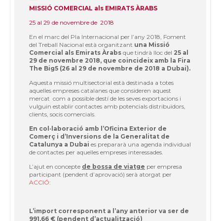
MISSIÓ COMERCIAL als EMIRATS ÀRABS
25 al 29 de novembre de 2018
En el marc del Pla Internacional per l’any 2018, Foment
del Treball Nacional està organitzant
una Missió
Comercial als Emirats Àrabs
que tindrà lloc del
25 al
29 de novembre 2018, que coincideix amb la Fira
The Big5 (26 al 29 de novembre de 2018 a Dubai).
Aquesta missió multisectorial està destinada a totes
aquelles empreses catalanes que consideren aquest
mercat com a possible destí de les seves exportacions i
vulguin establir contactes amb potencials distribuïdors,
clients, socis comercials.
En col·laboració amb l’Oficina Exterior de
Comerç i d’Inversions de la Generalitat de
Catalunya a Dubai
es prepararà una agenda individual
de contactes per aquelles empreses interessades.
L’ajut en concepte
de bossa de viatge
per empresa
participant (pendent d’aprovació) serà atorgat per
ACCIÓ
:
L’import corresponent a l’any anterior va ser de
991,66 € (pendent d’actualització)