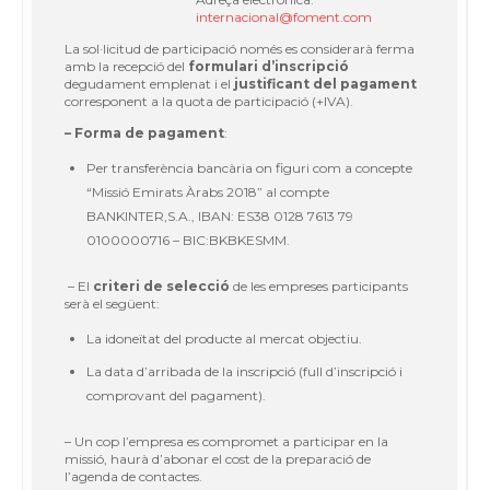
internacional@foment.com
La sol·licitud de participació només es considerarà ferma
amb la recepció del
formulari d’inscripció
degudament emplenat i el
justificant del pagament
corresponent a la quota de participació (+IVA).
– Forma de pagament
:
Per transferència bancària on figuri com a concepte
“Missió Emirats Àrabs 2018” al compte
BANKINTER,S.A., IBAN: ES38 0128 7613 79
0100000716 – BIC:BKBKESMM.
– El
criteri de selecció
de les empreses participants
serà el següent:
La idoneïtat del producte al mercat objectiu.
La data d’arribada de la inscripció (full d’inscripció i
comprovant del pagament).
– Un cop l’empresa es compromet a participar en la
missió, haurà d’abonar el cost de la preparació de
l’agenda de contactes.