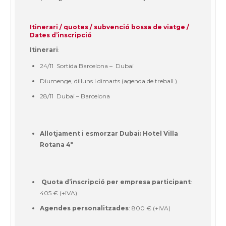
Itinerari / quotes / subvenció bossa de viatge /
Dates d’inscripció
Itinerari
:
24/11 Sortida Barcelona – Dubai
Diumenge, dilluns i dimarts (agenda de treball )
28/11 Dubai – Barcelona
Allotjament i esmorzar Dubai: Hotel Villa
Rotana 4*
Quota d’inscripció per empresa participant
:
405 € (+IVA)
Agendes personalitzades
: 800 € (+IVA)