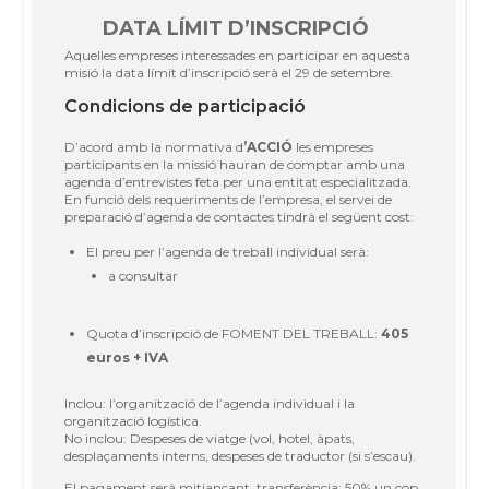
DATA LÍMIT D’INSCRIPCIÓ
Aquelles empreses interessades en participar en aquesta
misió la data límit d’inscripció serà el 29 de setembre.
Condicions de participació
D’acord amb la normativa d
’ACCIÓ
les empreses
participants en la missió hauran de comptar amb una
agenda d’entrevistes feta per una entitat especialitzada.
En funció dels requeriments de l’empresa, el servei de
preparació d’agenda de contactes tindrà el següent cost:
El preu per l’agenda de treball individual serà:
a consultar
Quota d’inscripció de FOMENT DEL TREBALL:
405
euros + IVA
Inclou: l’organització de l’agenda individual i la
organització logística.
No inclou: Despeses de viatge (vol, hotel, àpats,
desplaçaments interns, despeses de traductor (si s’escau).
El pagament serà mitjançant transferència: 50% un cop