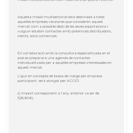
Aquesta missió multisectorial està destinada a totes
aquelles empreses catalanes que consideren aquest
mercat com a possible destí de les seves exportacions i
vulguin establir contactes amb potencials distribuïdors,
clients, socis comercials.
En col·laboració amb la consultora especialitzada en el
país es prepararà una agenda de contactes
individualitzada per a aquelles empreses interessades en
aquest mercat.
L’ajut en concepte de bossa de viatge per empresa
participant serà atorgat per ACCIÓ.
(L’import corresponent a l’any anterior va ser de
528,89€)