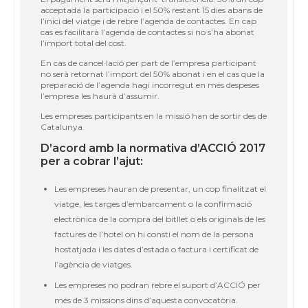
acceptada la participació i el 50% restant 15 dies abans de
l’inici del viatge i de rebre l’agenda de contactes. En cap
cas es facilitarà l’agenda de contactes si no s’ha abonat
l’import total del cost.
En cas de cancel·lació per part de l’empresa participant
no serà retornat l’import del 50% abonat i en el cas que la
preparació de l’agenda hagi incorregut en més despeses
l’empresa les haurà d’assumir.
Les empreses participants en la missió han de sortir des de
Catalunya.
D’acord amb la normativa d’ACCIÓ 2017
per a cobrar l’ajut:
Les empreses hauran de presentar, un cop finalitzat el
viatge, les targes d’embarcament o la confirmació
electrònica de la compra del bitllet o els originals de les
factures de l’hotel on hi consti el nom de la persona
hostatjada i les dates d’estada o factura i certificat de
l’agència de viatges.
Les empreses no podran rebre el suport d’ACCIÓ per
més de 3 missions dins d’aquesta convocatòria.