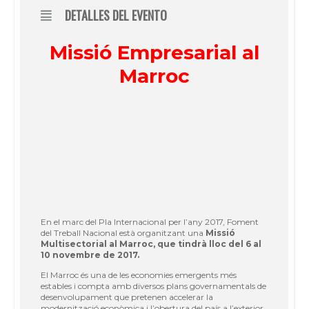
DETALLES DEL EVENTO
Missió Empresarial al
Marroc
En el marc del Pla Internacional per l’any 2017, Foment
del Treball Nacional està organitzant una
Missió
Multisectorial al Marroc, que tindrà lloc del 6 al
10 novembre de 2017.
El Marroc és una de les economies emergents més
estables i compta amb diversos plans governamentals de
desenvolupament que pretenen accelerar la
modernització econòmica i l’obertura del país a l’exterior.