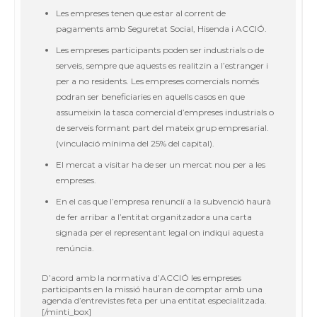
Les empreses tenen que estar al corrent de
pagaments amb Seguretat Social, Hisenda i ACCIÓ.
Les empreses participants poden ser industrials o de
serveis, sempre que aquests es realitzin a l’estranger i
per a no residents. Les empreses comercials només
podran ser beneficiaries en aquells casos en que
assumeixin la tasca comercial d’empreses industrials o
de serveis formant part del mateix grup empresarial.
(vinculació mínima del 25% del capital).
El mercat a visitar ha de ser un mercat nou per a les
empreses.
En el cas que l’empresa renunciï a la subvenció haurà
de fer arribar a l’entitat organitzadora una carta
signada per el representant legal on indiqui aquesta
renúncia.
D’acord amb la normativa d’ACCIÓ les empreses
participants en la missió hauran de comptar amb una
agenda d’entrevistes feta per una entitat especialitzada.
[/minti_box]