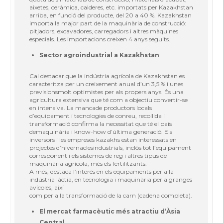
aixetes, ceràmica, calderes, etc. importats per Kazakhstan
arriba, en funció del producte, del 20 a 40 %. Kazakhstan
importa la major part de la maquinària de construcció:
pitjadors, excavadores, carregadors i altres màquines
especials. Les importacions creixen 4 anys seguits.
Sector agroindustrial a Kazakhstan
Cal destacar que la indústria agrícola de Kazakhstan es
caracteritza per un creixement anual d’un 3,5 % i unes
previsionsmolt optimistes per als propers anys. És una
agricultura extensiva que té com a objectiu convertir-se
en intensiva. La mancade productors locals
d’equipament i tecnologies de conreu, recollida i
transformació confirma la necessitat que té el país
demaquinària i know-how d’última generació. Els
inversors i les empreses kazakhs estan interessats en
projectes d’hivernaclesindustrials, inclòs tot l’equipament
corresponent i els sistemes de reg i altres tipus de
maquinària agrícola, més els fertilitzants.
A més, destaca l’interès en els equipaments per a la
indústria làctia, en tecnologia i maquinària per a granges
avícoles, així
com per a la transformació de la carn (cadena completa).
El mercat farmacèutic més atractiu d’Àsia
Central