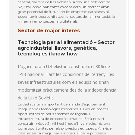
central, darrera de Kazakhstan. Amb una població de
32,7 milions d’habitants es considera un mercat amb
gran potencial de futur i on les empreses catalanes hi
poden tenir oportunitats en el sectors de l’alimentació, la
mineria i en projectes multilaterals.
Sector de major interès
Tecnologia per a l’alimentació – Sector
agroindustrial: llavors, genètica,
tecnologies i know-how
L’agricultura a Uzbekistan constitueix el 30% de
l’PIB nacional. Tant les condicions del terreny i les
seves infraestructures com els equips no s’han
modernitzat pràcticament des de la independència
de la Unió Soviètic
Es destaca una important demanda d’equipament,
maquinària i tecnologies modernes. Es veuen moltes
oportunitats de nous sistemes de regadiu i
infraestructura de protecció climàtica. Està previst
construir més de 2 mil hectàrees d’hivernacles i és una
bona oportunitat per als proveïdors europeus. A més el
país necessita maquinària industrial per a processos