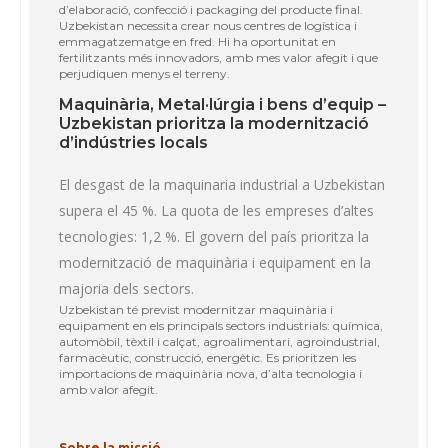
d’elaboració, confecció i packaging del producte final.
Uzbekistan necessita crear nous centres de logística i
emmagatzematge en fred. Hi ha oportunitat en
fertilitzants més innovadors, amb mes valor afegit i que
perjudiquen menys el terreny.
Maquinària, Metal·lúrgia i bens d’equip –
Uzbekistan prioritza la modernització
d’indústries locals
El desgast de la maquinaria industrial a Uzbekistan
supera el 45 %. La quota de les empreses d’altes
tecnologies: 1,2 %. El govern del país prioritza la
modernització de maquinària i equipament en la
majoria dels sectors.
Uzbekistan té previst modernitzar maquinària i
equipament en els principals sectors industrials: química,
automòbil, tèxtil i calçat, agroalimentari, agroindustrial,
farmacèutic, construcció, energètic. Es prioritzen les
importacions de maquinària nova, d’alta tecnologia i
amb valor afegit.
Sobre la missió