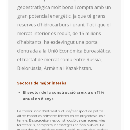
geoestratègica molt bona i compta amb un
gran potencial energètic, ja que té grans
reserves d’hidrocarburs i urani. Tot i que el
mercat interior és reduït, de 15 milions
d’habitants, ha esdevingut una porta
d’entrada a la Unió Econòmica Euroasiàtica,
el tractat de mercat comú entre Rússia,
Bielorússia, Armènia i Kazakhstan.
Sectors de major interès
El sector de la construcció creixia un 11 %
anual en 8 anys
La construcció d’infraestructura/transport de petroli i
altres matèries primeres lideren en els projectes duts a
terme. Els segueixen les construcció de carreteres, vies
ferrocarrils, aeroports, habitatges i edificis públics. La
quota dels materials de construcció, materials d’acabat,