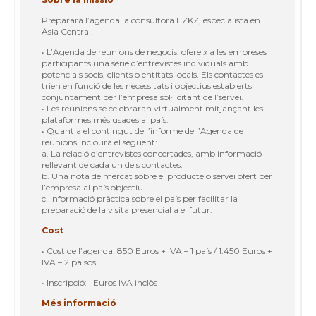
Prepararà l’agenda la consultora EZKZ, especialista en
Àsia Central.
• L’Agenda de reunions de negocis: ofereix a les empreses
participants una sèrie d’entrevistes individuals amb
potencials socis, clients o entitats locals. Els contactes es
trien en funció de les necessitats i objectius establerts
conjuntament per l’empresa sol·licitant de l’servei.
• Les reunions se celebraran virtualment mitjançant les
plataformes més usades al país.
• Quant a el contingut de l’informe de l’Agenda de
reunions inclourà el següent:
a. La relació d’entrevistes concertades, amb informació
rellevant de cada un dels contactes.
b. Una nota de mercat sobre el producte o servei ofert per
l’empresa al país objectiu.
c. Informació pràctica sobre el país per facilitar la
preparació de la visita presencial a el futur.
Cost
• Cost de l’agenda: 850 Euros + IVA – 1 país / 1.450 Euros +
IVA – 2 països
• Inscripció: Euros IVA inclòs
Més informació