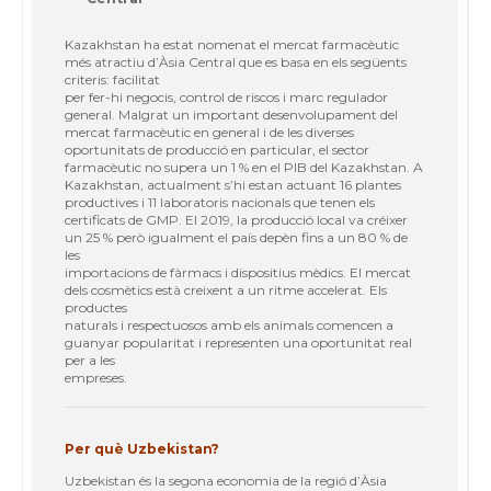
Kazakhstan ha estat nomenat el mercat farmacèutic
més atractiu d’Àsia Central que es basa en els següents
criteris: facilitat
per fer-hi negocis, control de riscos i marc regulador
general. Malgrat un important desenvolupament del
mercat farmacèutic en general i de les diverses
oportunitats de producció en particular, el sector
farmacèutic no supera un 1 % en el PIB del Kazakhstan. A
Kazakhstan, actualment s’hi estan actuant 16 plantes
productives i 11 laboratoris nacionals que tenen els
certificats de GMP. El 2019, la producció local va créixer
un 25 % però igualment el país depèn fins a un 80 % de
les
importacions de fàrmacs i dispositius mèdics. El mercat
dels cosmètics està creixent a un ritme accelerat. Els
productes
naturals i respectuosos amb els animals comencen a
guanyar popularitat i representen una oportunitat real
per a les
empreses.
Per què Uzbekistan?
Uzbekistan és la segona economia de la regió d’Àsia