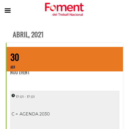
ABRIL, 2021
30
ABR
NOU EVENT
17:01 - 17:01
C =
AGENDA 2030