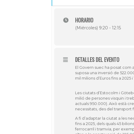
HORARIO
(Miércoles) 9:20 - 12:15
DETALLES DEL EVENTO
El Govern suec ha posat com a o
suposa una inversió de 522.0
mil milions d’Euros fins a 2025
Les ciutats d’Estocolm i Göteb
milió de persones visquin i treb
actuals 950.000).
Això està cre
necessitats, des del transport f
A fi d’adaptar la ciutat a les 
fins a 2025, dels quals 45 bilio
ferrocarril i tramvia, per exem