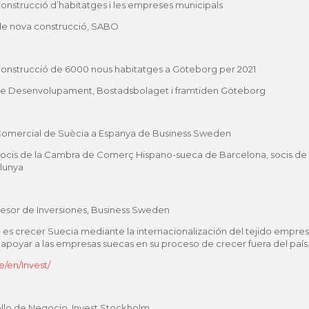
 construcció d’habitatges i les empreses municipals
e nova construcció, SABO
a construcció de 6000 nous habitatges a Göteborg per 2021
 Desenvolupament, Bostadsbolaget i framtiden Göteborg
Comercial de Suècia a Espanya de Business Sweden
a socis de la Cambra de Comerç Hispano-sueca de Barcelona, ​​socis de
alunya
sesor de Inversiones, Business Sweden
es crecer Suecia mediante la internacionalización del tejido empresa
apoyar a las empresas suecas en su proceso de crecer fuera del país
/en/Invest/
ollo de Negocio, Invest Stockholm