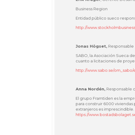
Business Region
Entidad público sueco respons
http://www.stockholmbusiness
Jonas Högset,
Responsable 
SABO, la Asociación Sueca de
cuanto a licitaciones de proye
http://www.sabo.se/om_sabo/en
Anna Nordén,
Responsable d
El grupo Framtiden es la emp
para construir 6000 viviendas 
extranjeros es imprescindible.
https://www.bostadsbolaget.se