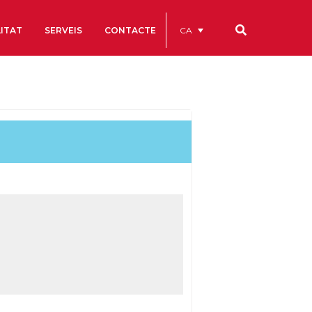
CA
ITAT
SERVEIS
CONTACTE
Els nostres codis
Comptes Anuals
Codi Ètic i de Bon Govern
Estatuts
ègics
Portal de la Transparència
Estudis
als
ls