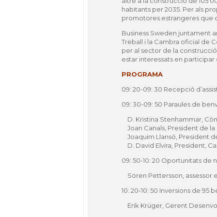
altre a la construcció de 105 
habitants per 2035. Per als pr
promotores estrangeres que des
Business Sweden juntament am
Treball i la Cambra oficial de
per al sector de la construcció
estar interessats en participar
PROGRAMA
09: 20-09: 30 Recepció d’assis
09: 30-09: 50 Paraules de ben
D. Kristina Stenhammar, Còns
Joan Canals, President de la 
Joaquim Llansó, President de
D. David Elvira, President,
09: 50-10: 20 Oportunitats de 
Sören Pettersson, assessor es
10: 20-10: 50 Inversions de 95 
Erik Krüger, Gerent Desenvo