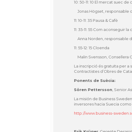
10: 50-11: 10 El mercat suec de
Jonas Högset, responsable d
11: 10-11: 35 Pausa & Cafè
11: 35-11: 55 Com aconseguir l
Anna Norden, responsable de
11: 55-12: 15 Cloenda
Malin Svensson, Consellera 
La inscripció és gratuïta per 
Contractistes d’Obres de Cat
Ponents de Suècia
:
Sören Pettersson
, Senior A
La misión de Business Sweden 
inversores hacia Suecia como 
http://www.business-sweden.se
Erik Krüger
, Gerente Desarr