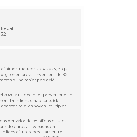
Treball
 32
d’Infraestructures 2014-2025, el qual
borg tenen previst inversions de 95
essitats d’una major població.
, el 2020 a Estocolm es preveu que un
ment 1,4 milions d’habitants (dels
r adaptar-se a les noves i múltiples
ions per valor de 95 bilions d’Euros
lions de
euros a inversions en
 milions d’Euros, destinats entre