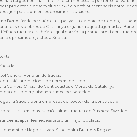
000 habitatges nous i la infraestructura necessària per fer-se davant 
opers
projectes a desenvolupar, Suècia està buscant socis entre les c
itgen participar en les pròximes licitacions.
b l’Ambaixada de Suècia a Espanya, La Cambra de Comerç Hispano-
 Contractistes d’obres de Catalunya organitza aquesta jornada a Barc
 i
infraestructura a Suècia, al qual convida a promotores i constructo
 en els pròxims projectes a Suècia.
tents
vinguda
ol General Honorari de Suècia
Comissió Internacional de Foment del Treball
 la Cambra Oficial de Contractistes d’Obres de Catalunya
 Cambra de Comerç Hispano-sueca de Barcelona
negoci a Suècia per a empreses del sector de la construcció
pecialitzat en construcció i infraestructura de Business Sweden
beur per adaptar les necessitats d’un major població
lupament de Negoci, Invest Stockholm Business Region