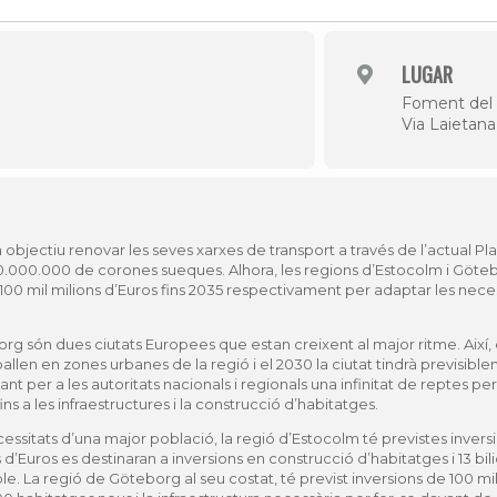
Història
Galeria de Presidents
LUGAR
Biblioteca Arxiu
Foment del 
Via Laietana
Seu Social
bjectiu renovar les seves xarxes de transport a través de l’actual Pla 
00.000.000 de corones sueques.
Alhora, les regions d’Estocolm i Göte
 i 100 mil milions d’Euros fins 2035 respectivament per adaptar les nec
org són dues ciutats Europees que estan creixent al major ritme.
Així
allen en zones urbanes de la regió i el 2030 la ciutat tindrà previsible
ant per a les autoritats nacionals i regionals una infinitat de reptes pe
ins a les infraestructures i la construcció d’habitatges.
necessitats d’una major població, la regió d’Estocolm té previstes invers
ns d’Euros es destinaran a inversions en construcció d’habitatges i 13 bi
ple.
La regió de Göteborg al seu costat, té previst inversions de 100 mil