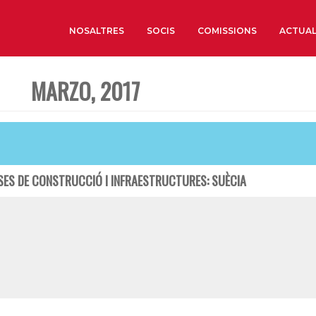
NOSALTRES
SOCIS
COMISSIONS
ACTUAL
MARZO, 2017
Sobre nosaltres
Òrgans de Govern
Òrgans Consultius
Estructura Executiva
SES DE CONSTRUCCIÓ I INFRAESTRUCTURES: SUÈCIA
Institut d’Estudis Estrat
Societat Barcelonesa d’
Econòmics i Socials
Organitzacions territori
Organitzacions sectoria
Coneix més