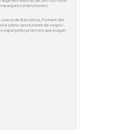
de l’augment estimat de 240 000 nous
ompanyies constructores i
sueca de Barcelona, ​​Foment del
elona sobre oportunitats de negoci
res espanyoles ja tercers que puguin