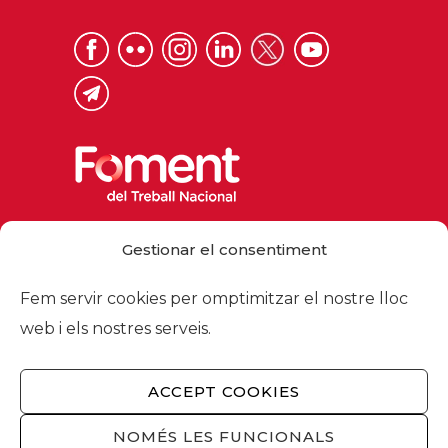
Via Laietana 32, 08003 Barcelona
Gestionar el consentiment
Tel. 93 484 12 00
foment@foment.com
Fem servir cookies per omptimitzar el nostre lloc
web i els nostres serveis.
ACCEPT COOKIES
© 2026 - Foment del Treball Nacional
Nosaltres
/
Associats
/
Comissions
/
NOMÉS LES FUNCIONALS