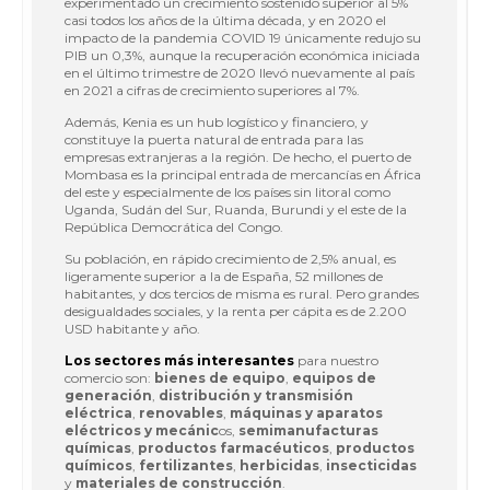
experimentado un crecimiento sostenido superior al 5%
casi todos los años de la última década, y en 2020 el
impacto de la pandemia COVID 19 únicamente redujo su
PIB un 0,3%, aunque la recuperación económica iniciada
en el último trimestre de 2020 llevó nuevamente al país
en 2021 a cifras de crecimiento superiores al 7%.
Además, Kenia es un hub logístico y financiero, y
constituye la puerta natural de entrada para las
empresas extranjeras a la región. De hecho, el puerto de
Mombasa es la principal entrada de mercancías en África
del este y especialmente de los países sin litoral como
Uganda, Sudán del Sur, Ruanda, Burundi y el este de la
República Democrática del Congo.
Su población, en rápido crecimiento de 2,5% anual, es
ligeramente superior a la de España, 52 millones de
habitantes, y dos tercios de misma es rural. Pero grandes
desigualdades sociales, y la renta per cápita es de 2.200
USD habitante y año.
Los sectores más interesantes
para nuestro
comercio son:
bienes de equipo
,
equipos de
generación
,
distribución y transmisión
eléctrica
,
renovables
,
máquinas y aparatos
eléctricos y mecánic
os,
semimanufacturas
químicas
,
productos farmacéuticos
,
productos
químicos
,
fertilizantes
,
herbicidas
,
insecticidas
y
materiales de construcción
.