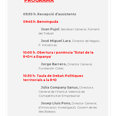
PROGRAMA
09:30 h. Recepció d’assistents
09:45 h. Benvinguda
Joan Pujol
, Secretari General, Foment
del Treball
José Miguel Lara
, Director de Negoci,
F. Iniciativas
10:00 h. Obertura i ponència “Estat de la
R+D+i a Espanya
”
Jorge Barrero,
Director General,
Fundación Cotec
10:30 h. Taula de Debat: Polítiques
territorials a la R+D
Júlia Company Sanus,
Directora
General de l’Institut Valencià de
Competitivitat Empresarial
Josep Lluis Pons,
Director General,
d’Innovació i Investigació, Govern de les
Illes Balears