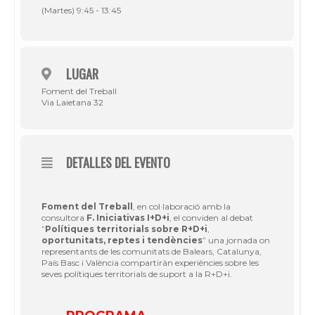
(Martes) 9:45 - 13:45
LUGAR
Foment del Treball
Via Laietana 32
DETALLES DEL EVENTO
Foment del Treball
, en col·laboració amb la
consultora
F. Iniciativas I+D+i
, el conviden al debat
”
Polítiques territorials sobre R+D+i
,
oportunitats, reptes i tendències
” una jornada on
representants de les comunitats de Balears, Catalunya,
País Basc i València compartiràn experiències sobre les
seves polítiques territorials de suport a la R+D+i.