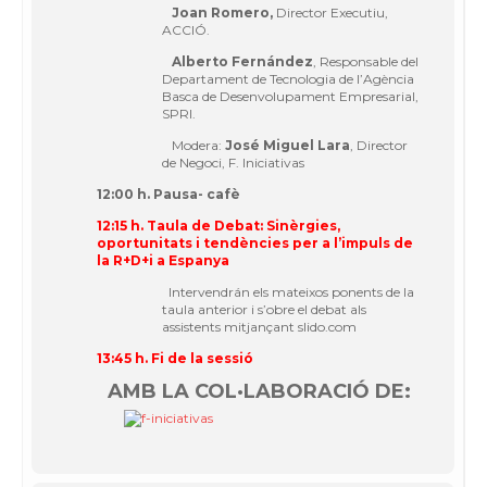
Joan Romero,
Director Executiu,
ACCIÓ.
Alberto Fernández
, Responsable del
Departament de Tecnologia de l’Agència
Basca de Desenvolupament Empresarial,
SPRI.
Modera:
José Miguel Lara
, Director
de Negoci, F. Iniciativas
12:00 h. Pausa- cafè
12:15 h. Taula de Debat: Sinèrgies,
oportunitats i tendències per a l’impuls de
la R+D+i a Espanya
Intervendrán els mateixos ponents de la
taula anterior i s’obre el debat als
assistents mitjançant slido.com
13:45 h. Fi de la sessió
AMB LA COL·LABORACIÓ DE: