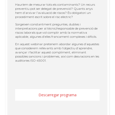
Hauríem de mesurar tots els contaminants? Un recurs
preventiu pot ser delegat de prevenció? Quants anys
hem d’arxivar l’avaluació de riscos? És obligatori un
procediment escrit sobre el risc elèctric?
Sorgeixen constantment preguntes, dubtes i
interpretacions per al tècnic/responsable de prevenció de
riscos laborals que vol complir amb la normativa
aplicable, algunes d’elles francament complexes i difícils.
En aquest webinar pretenem abordar algunes d’aquestes
que considerem rellevants amb l’objectiu d’aprendre,
avançar i facilitar aquest compliment, eliminant
possibles sancions i problemes, així com desviacions en les
auditories ISO 45001.
Descarregar programa