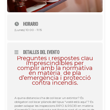
HORARIO
(Lunes) 10:00 - 11:15
DETALLES DEL EVENTO
Preguntes i respostes clau
imprescindibles per
complir amb la normativa
en matèria de pla
d’emergència i protecció
contra incendis.
A quina distancia s’ha de col·locar un extintor? És
obligatori col·locar plànols del tipus “vostè està aquí”? Es
poden solapar les inspeccions RIPCI & RSCIEI en matèria
d’incendis? Una contracta pot formar part d’un equip de