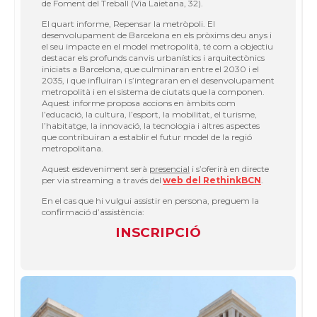
de Foment del Treball (Via Laietana, 32).
El quart informe,
Repensar la metròpoli. El
desenvolupament de Barcelona en els pròxims deu anys i
el seu impacte en el model metropolità
, té com a objectiu
destacar els profunds canvis urbanístics i arquitectònics
iniciats a Barcelona, que culminaran entre el 2030 i el
2035, i que influiran i s’integraran en el desenvolupament
metropolità i en el sistema de ciutats que la componen.
Aquest informe proposa accions en àmbits com
l’educació, la cultura, l’esport, la mobilitat, el turisme,
l’habitatge, la innovació, la tecnologia i altres aspectes
que contribuiran a establir el futur model de la regió
metropolitana.
Aquest esdeveniment serà
presencial
i s’oferirà en directe
per via streaming a través del
web del RethinkBCN
.
En el cas que hi vulgui assistir en persona, preguem la
confirmació d’assistència:
INSCRIPCIÓ