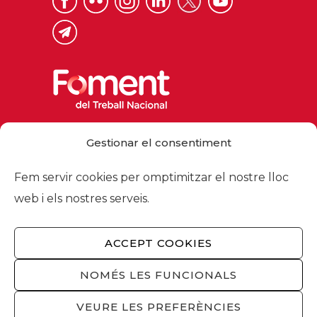
Via Laietana 32, 08003 Barcelona
Gestionar el consentiment
Tel. 93 484 12 00
foment@foment.com
Fem servir cookies per omptimitzar el nostre lloc
web i els nostres serveis.
ACCEPT COOKIES
© 2026 - Foment del Treball Nacional
Nosaltres
/
Associats
/
Comissions
/
NOMÉS LES FUNCIONALS
Actualitat
/
Serveis
/
Avís legal
/
Política de
privacitat
/
Política cookies
/
Privacitat
VEURE LES PREFERÈNCIES