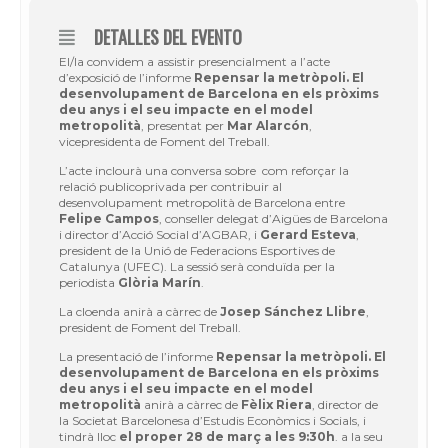
DETALLES DEL EVENTO
El/la convidem a assistir presencialment a l’acte
d’exposició de l’informe
Repensar la metròpoli. El
desenvolupament de Barcelona en els pròxims
deu anys
i el seu impacte en el model
metropolità
, presentat per
Mar Alarcón
,
vicepresidenta de Foment del Treball.
L’acte inclourà una conversa sobre com reforçar la
relació publicoprivada per contribuir al
desenvolupament metropolità de Barcelona entre
Felipe Campos
, conseller delegat d’Aigües de Barcelona
i director d’Acció Social d’AGBAR, i
Gerard Esteva
,
president de la Unió de Federacions Esportives de
Catalunya (UFEC). La sessió serà conduïda per la
periodista
Glòria Marín
.
La cloenda anirà a càrrec de
Josep Sánchez Llibre
,
president de Foment del Treball.
La presentació de l’informe
Repensar la metròpoli. El
desenvolupament de Barcelona en els pròxims
deu anys i el seu impacte en el model
metropolità
anirà a càrrec de
Fèlix Riera
, director de
la Societat Barcelonesa d’Estudis Econòmics i Socials, i
tindrà lloc
el proper 28 de març a les 9:30h
. a la seu