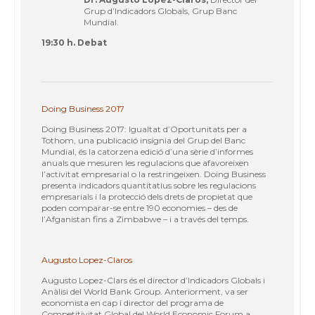
Grup d’Indicadors Globals, Grup Banc
Mundial.
19:30 h. Debat
Doing Business 2017
Doing Business 2017: Igualtat d’Oportunitats per a
Tothom, una publicació insígnia del Grup del Banc
Mundial, és la catorzena edició d’una sèrie d’informes
anuals que mesuren les regulacions que afavoreixen
l’activitat empresarial o la restringeixen. Doing Business
presenta indicadors quantitatius sobre les regulacions
empresarials i la protecció dels drets de propietat que
poden comparar-se entre 190 economies – des de
l’Afganistan fins a Zimbabwe – i a través del temps.
Augusto Lopez-Claros
Augusto Lopez-Clars és el director d’Indicadors Globals i
Anàlisi del World Bank Group. Anteriorment, va ser
economista en cap i director del programa de
Competitivitat Global del World Economic Forum a