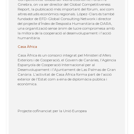
Ginebra, on va ser director del Global Competitiveness
Report, la publicació més important del fòrum, així com
altres estudis econòmics regionals. López-Clars és també
fundador de EFD-Global Consulting Network i director
del projecte d’Índex de Resposta Humanitària de DARA,
una organització sense ànim de lucre compromesa amb
la millora de la cooperació al desenvolupament i l’acció
humanitària.
Casa Àfrica
Casa Àfrica és un consorci integrat pel Ministeri d’Afers
Exteriors i de Cooperació, el Govern de Canàries, l’Agència
Espanyola de Cooperació Internacional per al
Desenvolupament i l’Ajuntament de Las Palmas de Gran
Canària. L’activitat de Casa Àfrica forma part de l’acció
exterior de l’Estat com a eina de diplomàcia pública i
econòmica.
Projecte cofinanciat per la Unió Europea