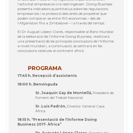
l’activitat empresarial o la restringeixen. Doing Business
presenta indicadors quantitatius sobre les regulacions
empresarials i la protecció dels drets de propietat que
poden comparar-se entre 190 economies – des de
l’Afganistan fins a Zimbabwe – i a través del temps.
El Dr August López-Clares, responsable al Banc Mundial
de la eleboració de l’Informe Doing Business, realitzarà
una presentació de les principals conclusions de l’Informe
a nivell mundial i, a continuació, se centrarà en les
conclusions relatives al continent africà.
PROGRAMA
17:45 h. Recepció d’assistents
18:00 h. Benvinguda
Sr. Joaquin Gay de Montellá,
President de
Foment del Treball Nacional
Sr. Luis Padrón,
Director General Casa
Àfrica
18:15 h. “Presentació de l’Informe Doing
Business 2017- Àfrica”
Dr. Augusto López-Claros,
Director del