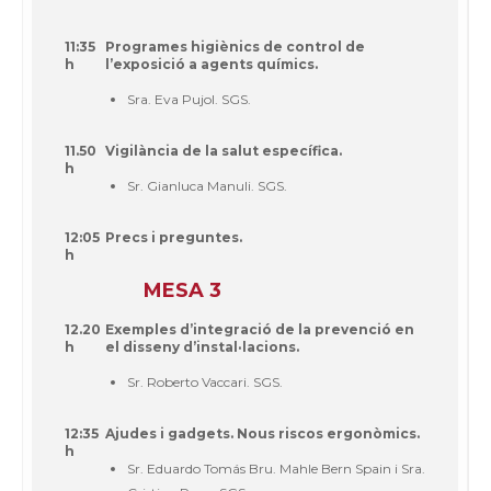
11:35
Programes higiènics de control de
h
l’exposició a agents químics.
Sra. Eva Pujol. SGS.
11.50
Vigilància de la salut específica.
h
Sr. Gianluca Manuli. SGS.
12:05
Precs i preguntes.
h
MESA 3
12.20
Exemples d’integració de la prevenció en
h
el disseny d’instal·lacions.
Sr. Roberto Vaccari. SGS.
12:35
Ajudes i gadgets. Nous riscos ergonòmics.
h
Sr. Eduardo Tomás Bru. Mahle Bern Spain i Sra.