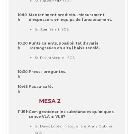
Sr. Carlos Basté. SGS.
10:10
Manteniment predictiu. Mesurament
h
d’espessors en equips de funcionament.
Sr. Joan Salart. SGS.
10.20
Punts calents, possibilitat d’avaria.
h
Termografies en alta i baixa tensió.
Sr. Ricard Vendrell. SGS.
10:30
Precs i preguntes.
h
10:45
Pausa-cafè.
h
MESA 2
11.15 h
Com gestionar les substàncies químiques
sense VLA ni VLB?
Sr. David López. Innoqua i Sra. Anna Oubiña.
SGS.