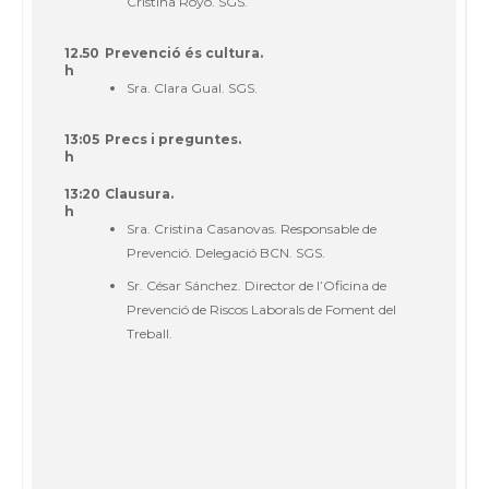
Cristina Royo. SGS.
12.50
Prevenció és cultura.
h
Sra. Clara Gual. SGS.
13:05
Precs i preguntes.
h
13:20
Clausura.
h
Sra. Cristina Casanovas. Responsable de
Prevenció. Delegació BCN. SGS.
Sr. César Sánchez. Director de l’Oficina de
Prevenció de Riscos Laborals de Foment del
Treball.