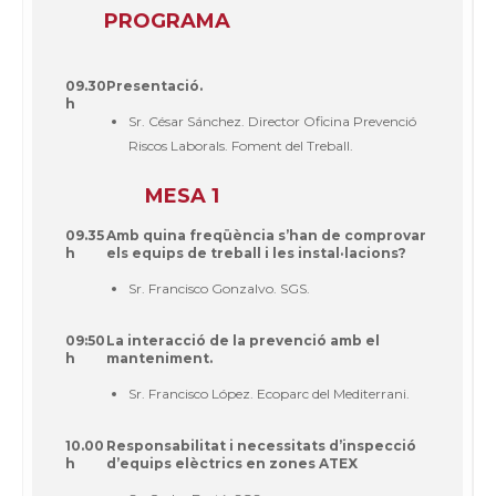
PROGRAMA
09.30
Presentació.
h
Sr. César Sánchez. Director Oficina Prevenció
Riscos Laborals. Foment del Treball.
MESA 1
09.35
Amb quina freqüència s’han de comprovar
h
els equips de treball i les instal·lacions?
Sr. Francisco Gonzalvo. SGS.
09:50
La interacció de la prevenció amb el
h
manteniment.
Sr. Francisco López. Ecoparc del Mediterrani.
10.00
Responsabilitat i necessitats d’inspecció
h
d’equips elèctrics en zones ATEX