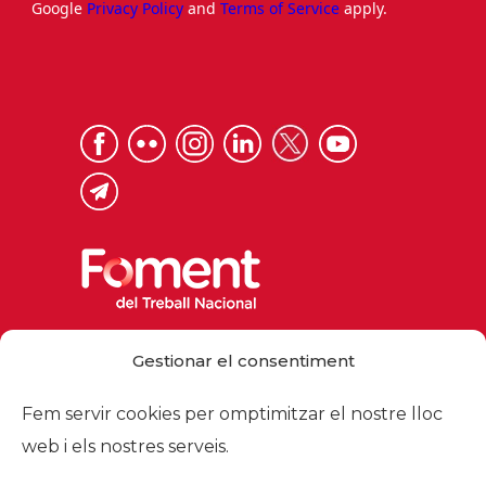
Google
Privacy Policy
and
Terms of Service
apply.
Via Laietana 32, 08003 Barcelona
Gestionar el consentiment
Tel. 93 484 12 00
foment@foment.com
Fem servir cookies per omptimitzar el nostre lloc
web i els nostres serveis.