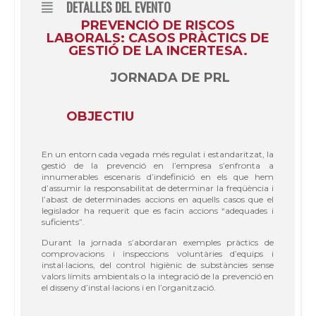
DETALLES DEL EVENTO
PREVENCIÓ DE RISCOS
LABORALS: CASOS PRÀCTICS DE
GESTIÓ DE LA INCERTESA.
JORNADA DE PRL
OBJECTIU
En un entorn cada vegada més regulat i estandaritzat, la
gestió de la prevenció en l’empresa s’enfronta a
innumerables escenaris d’indefinició en els que hem
d’assumir la responsabilitat de determinar la freqüència i
l’abast de determinades accions en aquells casos que el
legislador ha requerit que es facin accions “adequades i
suficients”.
Durant la jornada s’abordaran exemples pràctics de
comprovacions i inspeccions voluntàries d’equips i
instal·lacions, del control higiènic de substàncies sense
valors límits ambientals o la integració de la prevenció en
el disseny d’instal·lacions i en l’organització.