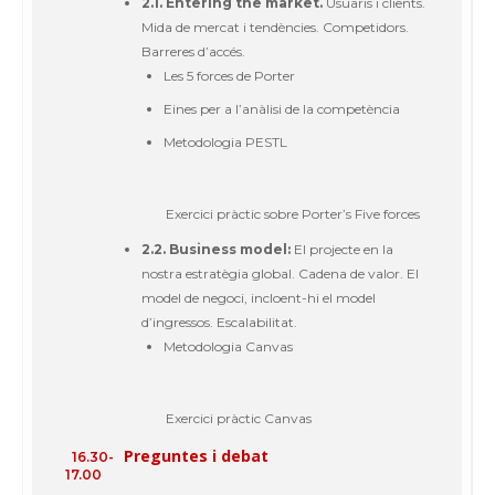
2.1. Entering the market.
Usuaris
i clients.
Mida
de
mercat
i
tendències
.
Competidors
.
Barreres
d’
accés
.
Les 5 forces de Porter
Eines
per a l’
anàlisi
de la
competència
Metodologia
PESTL
Exercici
pràctic
sobre
Porter’s Five forces
2.2. Business model:
El
projecte
en la
nostra
estratègia
global.
Cadena
de valor. El
model de
negoci
,
incloent-hi
el model
d’
ingressos
.
Escalabilitat
.
Metodologia
Canvas
Exercici
pràctic
Canvas
Preguntes
i
debat
16.30-
17.00