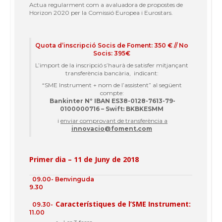
Actua regularment com a avaluadora de propostes de
Horizon 2020 per la
Comissió
Europea
i
Eurostars
.
Quota d’inscripció Socis de Foment: 350 € // No
Socis: 395€
L’import de la inscripció s’haurà de satisfer mitjançant
transferència bancària, indicant:
“SME Instrument + nom de l’assistent” al següent
compte:
Bankinter Nº IBAN ES38-0128-7613-79-
0100000716 – Swift: BKBKESMM
i
enviar comprovant de transferència
a
innovacio@foment.com
Primer dia – 11
de
Juny
de 2018
09.00-
Benvinguda
9.30
Característiques de l’
SME Instrument:
09.30-
11.00