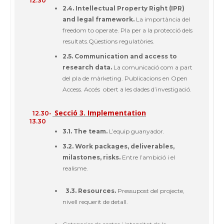
12.30
2.4.
Intellectual Property Right (IPR)
and legal framework
.
La
importància
del
freedom to operate
. Pla per a la
protecció
dels
resultats.Qüestions
regulatòries
.
2.5.
Communication and access to
research data
.
La
comunicació
com a part
del pla de
màrketing
.
Publicacions
en
Open
Access
.
Accés
obert
a les
dades
d’investigació
.
Secció
3. Implementation
12.30-
13.30
3.1.
The team
.
L’equip
guanyador
.
3.2.
Work packages, deliverables,
milastones
, risks
.
Entre
l’
ambició
i el
realisme
.
3.3.
Resources
.
Pressupost
del
projecte
,
nivell
requerit
de
detall
.