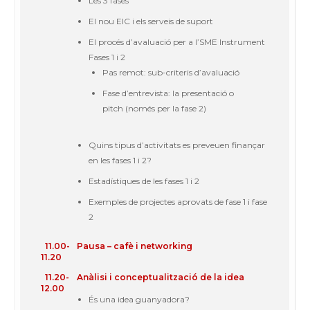
Les 3
fases
El nou EIC i els
serveis
de
suport
El
procés
d’
avaluació
per a l’SME Instrument
Fases
1 i 2
Pas
remot
:
sub-criteris
d’avaluació
Fase
d’
entrevista
: la
presentació
o
pitch (
només
per la
fase
2)
Quins
tipus
d’
activitats
es
preveuen
finançar
en les
fases
1 i 2?
Estadístiques
de les
fases
1 i 2
Exemples
de projectes
aprovats
de
fase
1 i
fase
2
11.00-
Pausa
–
cafè
i networking
11.20
11.20-
Anàlisi
i
conceptualització
de la idea
12.00
És una idea
guanyadora
?