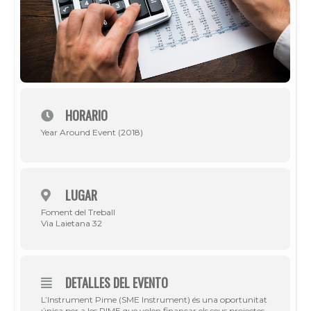
HORARIO
Year Around Event (2018)
LUGAR
Foment del Treball
Via Laietana 32
DETALLES DEL EVENTO
L’Instrument
Pime (SME Instrument) és una
oportunitat
única
per a les
PIME
que
volen
finançar els seus projectes