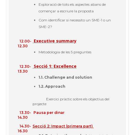
Exploració
de tots els
aspectes
abans
de
començar
a
escriure
la
proposta
Com
identificar
si
necessito
un
SME-1
o un
SME-2
?
Executive summary
12.00-
12.30
Metodologia
de les 5
preguntes
Secció
1: Excellence
12.30-
13.30
1.1. Challenge and solution
1.2. Approach
Exercici
pràctic
sobre
els
objectius
del
projecte
13.30-
Pausa
per dinar
14.30
14.30-
Secció 2: Impact (primera part)
16.30