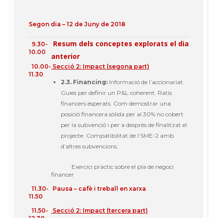
Segon
dia – 12 de
Juny
de 2018
Resum
dels
conceptes
explorats
el dia
9.30-
10.00
anterior
10.00-
Secció
2: Impact (
segona
part)
11.30
2.3. Financing:
Informació
de
l’accionariat
.
Guies
per
definir
un P&L coherent.
Ratis
financers
esperats
. Com
demostrar
una
posició
financera
sòlida
per al 30% no
cobert
per la
subvenció
i per a
després
de
finalitzat
el
projecte
.
Compatibilitat
de l’
SME-2
amb
d’altres
subvencions
.
Exercici
pràctic
sobre
el pla de
negoci
financer
11.30-
Pausa
–
cafè
i
treball
en
xarxa
11.50
11.50-
Secció
2: Impact (
tercera
part)