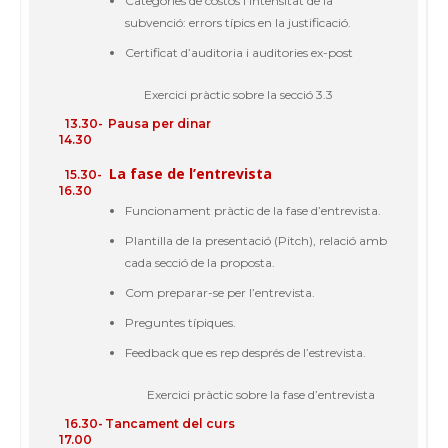
Categories de
costos
i
intensitat
de la
subvenció
: errors
típics
en la
justificació
.
Certificat
d’
auditoria
i
auditories
ex-post
Exercici
pràctic
sobre
la
secció
3.3
13.30-
Pausa
per dinar
14.30
La
fase
de l’
entrevista
15.30-
16.30
Funcionament
pràctic
de la
fase
d’
entrevista
.
Plantilla
de la
presentació
(Pitch),
relació
amb
cada
secció
de la
proposta
.
Com
preparar-se
per l’
entrevista
.
Preguntes
típiques
.
Feedback que es rep
després
de
l’estrevista
.
Exercici
pràctic
sobre
la
fase
d’
entrevista
16.30-
Tancament
del curs
17.00