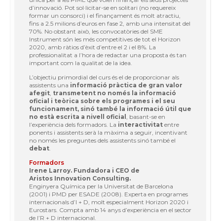
d’innovació. Pot
sol·licitar-se
en
solitari
(no
requereix
formar un consorci) i el finançament és molt atractiu,
fins a 2.5 milions
d’euros
en
fase
2, amb una
intensitat
del
70%. No
obstant
això, les convocatòries del SME
Instrument són les més competitives de tot el
Horizon
2020
, amb ràtios
d’èxit
d’entre
el 2 i el 8%. La
professionalitat
a
l’hora
de redactar una proposta és tan
important com la qualitat de la idea.
L’objectiu primordial del curs és el de
proporcionar
als
assistents
una
informació
pràctica
de
gran
valor
afegit
,
transmetent
no
només
la
informació
oficial
i
teòrica
sobre els programes i el seu
funcionament, sinó també la
informació
útil que
no està escrita a
nivell
oficial
,
basant-se
en
l’experiència
dels
formadors. La
interactivitat
entre
ponents i
assistents
serà la màxima a
seguir
,
incentivant
no
només
les
preguntes
dels
assistents
sinó també el
debat
.
Formadors
Irene Larroy. Fundadora i CEO de
Aristos Innovation Consulting.
Enginyera Química per la Universitat de Barcelona
(2001) i PMD per ESADE (2008). Experta en programes
internacionals d’I + D, molt
especialment
Horizon 2020 i
Eurostars
.
Compta
amb 14
anys
d’experiència en el sector
de l’R + D internacional.