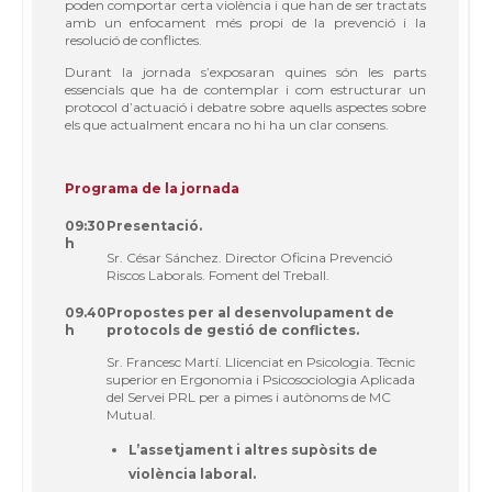
poden comportar certa violència i que han de ser tractats
amb un enfocament més propi de la prevenció i la
resolució de conflictes.
Durant la jornada s’exposaran quines són les parts
essencials que ha de contemplar i com estructurar un
protocol d’actuació i debatre sobre aquells aspectes sobre
els que actualment encara no hi ha un clar consens.
Programa de la jornada
09:30
Presentació.
h
Sr. César Sánchez. Director Oficina Prevenció
Riscos Laborals. Foment del Treball.
09.40
Propostes per al desenvolupament de
h
protocols de gestió de conflictes.
Sr. Francesc Martí. Llicenciat en Psicologia. Tècnic
superior en Ergonomia i Psicosociologia Aplicada
del Servei PRL per a pimes i autònoms de MC
Mutual.
L’assetjament i altres supòsits de
violència laboral.