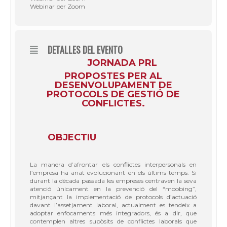
Webinar per Zoom
DETALLES DEL EVENTO
JORNADA PRL
PROPOSTES PER AL
DESENVOLUPAMENT DE
PROTOCOLS DE GESTIÓ DE
CONFLICTES.
OBJECTIU
La manera d’afrontar els conflictes interpersonals en
l’empresa ha anat evolucionant en els últims temps. Si
durant la dècada passada les empreses centraven la seva
atenció únicament en la prevenció del “moobing”,
mitjançant la implementació de protocols d’actuació
davant l’assetjament laboral, actualment es tendeix a
adoptar enfocaments més integradors, és a dir, que
contemplen altres supòsits de conflictes laborals que