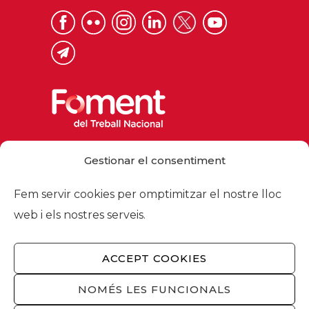
Via Laietana 32, 08003 Barcelona
Gestionar el consentiment
Tel. 93 484 12 00
foment@foment.com
Fem servir cookies per omptimitzar el nostre lloc
web i els nostres serveis.
ACCEPT COOKIES
© 2026 - Foment del Treball Nacional
Nosaltres
/
Associats
/
Comissions
/
NOMÉS LES FUNCIONALS
Actualitat
/
Serveis
/
Avís legal
/
Política de