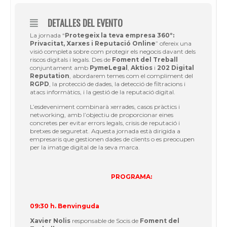
DETALLES DEL EVENTO
La jornada “
Protegeix la teva empresa 360º:
Privacitat, Xarxes i Reputació Online
” ofereix una
visió completa sobre com protegir els negocis davant dels
riscos digitals i legals. Des de
Foment del Treball
conjuntament amb
PymeLegal
,
Aktios
i
202 Digital
Reputation
, abordarem temes com el compliment del
RGPD
, la protecció de dades, la detecció de filtracions i
atacs informàtics, i la gestió de la reputació digital.
L’esdeveniment combinarà xerrades, casos pràctics i
networking, amb l’objectiu de proporcionar eines
concretes per evitar errors legals, crisis de reputació i
bretxes de seguretat. Aquesta jornada està dirigida a
empresaris que gestionen dades de clients o es preocupen
per la imatge digital de la seva marca.
PROGRAMA:
09:30 h. Benvinguda
Xavier Nolis
responsable de Socis de
Foment del