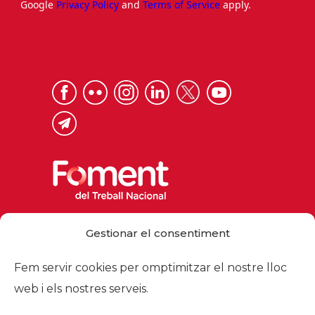
Google
Privacy Policy
and
Terms of Service
apply.
Via Laietana 32, 08003 Barcelona
Gestionar el consentiment
Tel. 93 484 12 00
foment@foment.com
Fem servir cookies per omptimitzar el nostre lloc
web i els nostres serveis.