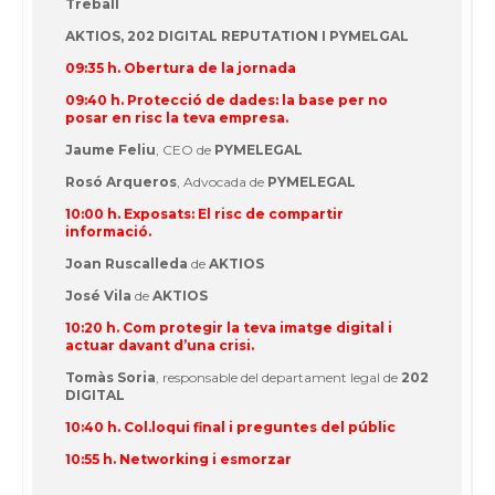
Treball
AKTIOS, 202 DIGITAL REPUTATION I PYMELGAL
09:35 h. Obertura de la jornada
09:40 h. Protecció de dades: la base per no
posar en risc la teva empresa.
Jaume Feliu
, CEO de
PYMELEGAL
Rosó Arqueros
, Advocada de
PYMELEGAL
10:00 h. Exposats: El risc de compartir
informació.
Joan Ruscalleda
de
AKTIOS
José Vila
de
AKTIOS
10:20 h. Com protegir la teva imatge digital i
actuar davant d’una crisi.
Tomàs Soria
, responsable del departament legal de
202
DIGITAL
10:40 h. Col.loqui final i preguntes del públic
10:55 h. Networking i esmorzar