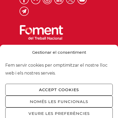
Via Laietana 32, 08003 Barcelona
Gestionar el consentiment
Tel. 93 484 12 00
foment@foment.com
Fem servir cookies per omptimitzar el nostre lloc
web i els nostres serveis.
ACCEPT COOKIES
© 2026 - Foment del Treball Nacional
Nosaltres
/
Associats
/
Comissions
/
NOMÉS LES FUNCIONALS
Actualitat
/
Serveis
/
Avís legal
/
Política de
privacitat
/
Política cookies
/
Privacitat
VEURE LES PREFERÈNCIES