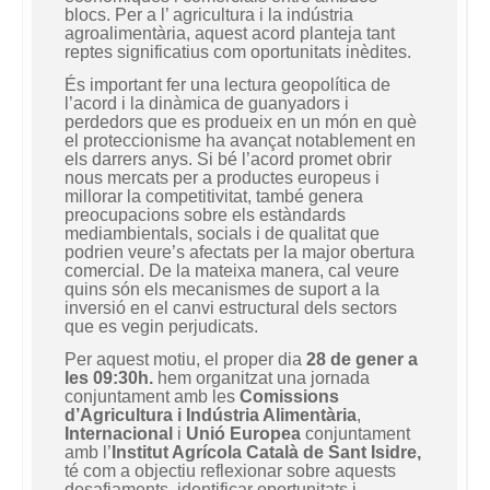
blocs. Per a l’ agricultura i la indústria
agroalimentària, aquest acord planteja tant
reptes significatius com oportunitats inèdites.
És important fer una lectura geopolítica de
l’acord i la dinàmica de guanyadors i
perdedors que es produeix en un món en què
el proteccionisme ha avançat notablement en
els darrers anys. Si bé l’acord promet obrir
nous mercats per a productes europeus i
millorar la competitivitat, també genera
preocupacions sobre els estàndards
mediambientals, socials i de qualitat que
podrien veure’s afectats per la major obertura
comercial. De la mateixa manera, cal veure
quins són els mecanismes de suport a la
inversió en el canvi estructural dels sectors
que es vegin perjudicats.
Per aquest motiu, el proper dia
28 de gener a
les 09:30h.
hem organitzat una jornada
conjuntament amb les
Comissions
d’Agricultura i Indústria Alimentària
,
Internacional
i
Unió Europea
conjuntament
amb l’
Institut Agrícola Català de Sant Isidre,
té com a objectiu reflexionar sobre aquests
desafiaments, identificar oportunitats i