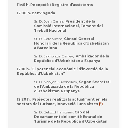
11:45 h. Recepció i Registre d’assistents
12:00 h. Benvinguda
Sr. D. Joan Canals,
President de la
Comissió Internacional, Foment del
Treball Nacional
Sr. D. Pere Vicens,
Cònsol General
Honorari de la República d’Uzbekistan
a Barcelona
Sr. D. Jakhongir Ganiev,
Ambaixador de la
República d’Uzbekistan a Espanya
12:10 h.
“El potencial econòmic i d’inversió de la
República d’Uzbekistan”
Sr. D. Nabijon Kuvondikov,
Segon Secretari
de l’Ambaixada de la República
d’Uzbekistan a Espanya
12:20 h.
Projectes realitzats actualment en els
sectors del turisme, innovació i uns altres
(*)
Sr. D. Bekzod Hamzaev,
Cap del
Departament del comitè Estatal de
Turisme de la República d’Uzbekistan