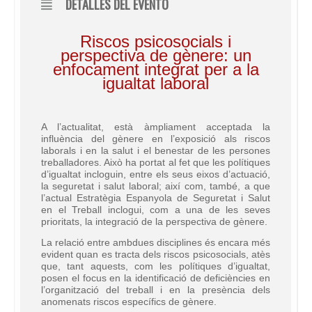
DETALLES DEL EVENTO
Riscos psicosocials i
perspectiva de gènere: un
enfocament integrat per a la
igualtat laboral
A l’actualitat, està àmpliament acceptada la
influència del gènere en l’exposició als riscos
laborals i en la salut i el benestar de les persones
treballadores. Això ha portat al fet que les polítiques
d’igualtat incloguin, entre els seus eixos d’actuació,
la seguretat i salut laboral; així com, també, a que
l’actual Estratègia Espanyola de Seguretat i Salut
en el Treball inclogui, com a una de les seves
prioritats, la integració de la perspectiva de gènere.
La relació entre ambdues disciplines és encara més
evident quan es tracta dels riscos psicosocials, atès
que, tant aquests, com les polítiques d’igualtat,
posen el focus en la identificació de deficiències en
l’organització del treball i en la presència dels
anomenats riscos específics de gènere.