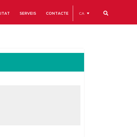
CA
ITAT
SERVEIS
CONTACTE
Els nostres codis
Comptes Anuals
Codi Ètic i de Bon Govern
Estatuts
ègics
Portal de la Transparència
Estudis
als
ls