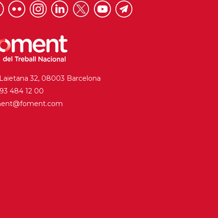
 Laietana 32, 08003 Barcelona
. 93 484 12 00
ment@foment.com