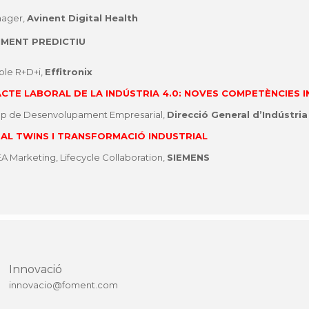
nager,
Avinent Digital Health
IMENT PREDICTIU
ble R+D+i,
Effitronix
CTE LABORAL DE LA INDÚSTRIA 4.0: NOVES COMPETÈNCIES 
Cap de Desenvolupament Empresarial,
Direcció General d’Indústria
TAL TWINS I TRANSFORMACIÓ INDUSTRIAL
A Marketing, Lifecycle Collaboration,
SIEMENS
Innovació
innovacio@foment.com