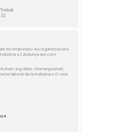
Treball
 32
 de les empreses i les organitzacions
 indústria a Catalunya així com
ckchain
,
big data
, ciberseguretat)
te laboral de la Indústria 4.0 i una
nya