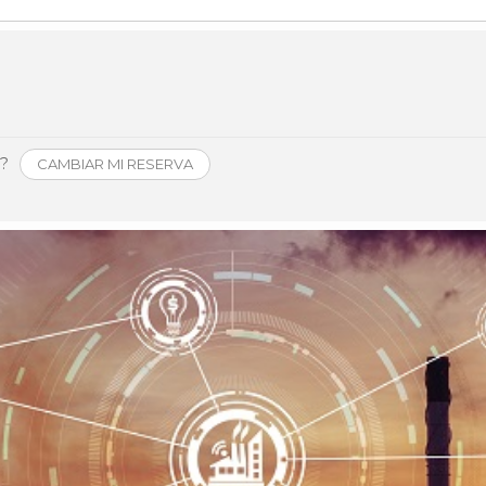
Història
Galeria de Presidents
Biblioteca Arxiu
Seu Social
o?
CAMBIAR MI RESERVA