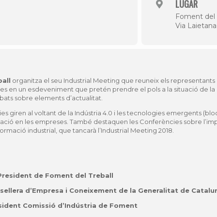
LUGAR
Foment del 
Via Laietana
all
organitza el seu Industrial Meeting que reuneix els representants
iades en un esdeveniment que pretén prendre el pols a la situació de la
bats sobre elements d’actualitat.
s giren al voltant de la Indústria 4.0 i les tecnologies emergents (
blo
cació en les empreses. També destaquen les Conferències sobre l’impac
formació industrial, que tancarà l’Industrial Meeting 2018.
President de Foment del Treball
sellera d’Empresa i Coneixement de la Generalitat de Catalu
sident Comissió d’Indústria de Foment