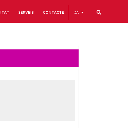
CA
ITAT
SERVEIS
CONTACTE
Els nostres codis
Comptes Anuals
Codi Ètic i de Bon Govern
Estatuts
ègics
Portal de la Transparència
Estudis
als
ls