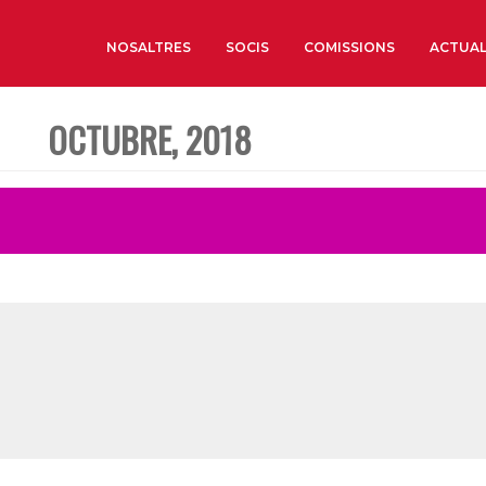
NOSALTRES
SOCIS
COMISSIONS
ACTUAL
OCTUBRE, 2018
Sobre nosaltres
Òrgans de Govern
Òrgans Consultius
Estructura Executiva
Institut d’Estudis Estrat
Societat Barcelonesa d’
Econòmics i Socials
Organitzacions territori
Organitzacions sectoria
Coneix més