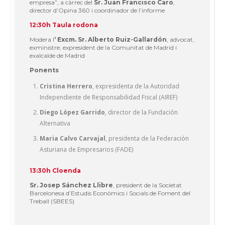
empresa”, a càrrec del
Sr. Juan Francisco Caro
,
director d’Opina 360 i coordinador de l’informe
12:30h Taula rodona
Modera l
‘ Excm.
Sr. Alberto Ruiz-Gallardón
, advocat,
exministre, expresident de la Comunitat de Madrid i
exalcalde de Madrid
Ponents
Cristina Herrero
, expresidenta de la Autoridad
Independiente de Responsabilidad Fiscal (AIREF)
Diego López Garrido
, director de la Fundación
Alternativa
Maria Calvo Carvajal
, presidenta de la Federación
Asturiana de Empresarios (FADE)
13:30h Cloenda
Sr. Josep Sánchez Llibre
, president de la Societat
Barcelonesa d’Estudis Econòmics i Socials de Foment del
Treball (SBEES)