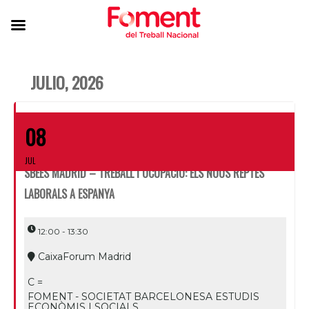
JULIO, 2026
08
JUL
SBEES MADRID – TREBALL I OCUPACIÓ: ELS NOUS REPTES
LABORALS A ESPANYA
12:00 - 13:30
CaixaForum Madrid
C =
FOMENT - SOCIETAT BARCELONESA ESTUDIS
ECONÒMIS I SOCIALS