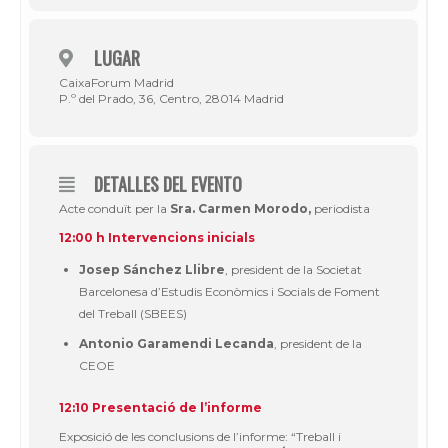
LUGAR
CaixaForum Madrid
P.º del Prado, 36, Centro, 28014 Madrid
DETALLES DEL EVENTO
Acte conduït per la
Sra. Carmen Morodo,
periodista
12:00 h Intervencions inicials
Josep Sánchez Llibre
, president de la Societat
Barcelonesa d’Estudis Econòmics i Socials de Foment
del Treball (SBEES)
Antonio Garamendi Lecanda
, president de la
CEOE
12:10 Presentació de l’informe
Exposició de les conclusions de l’informe: “Treball i