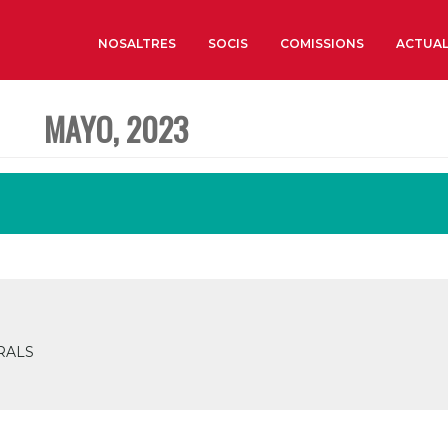
NOSALTRES
SOCIS
COMISSIONS
ACTUAL
MAYO, 2023
Sobre nosaltres
Òrgans de Govern
Òrgans Consultius
Estructura Executiva
Institut d’Estudis Estrat
Societat Barcelonesa d’
Econòmics i Socials
Organitzacions territori
RALS
Organitzacions sectoria
Coneix més