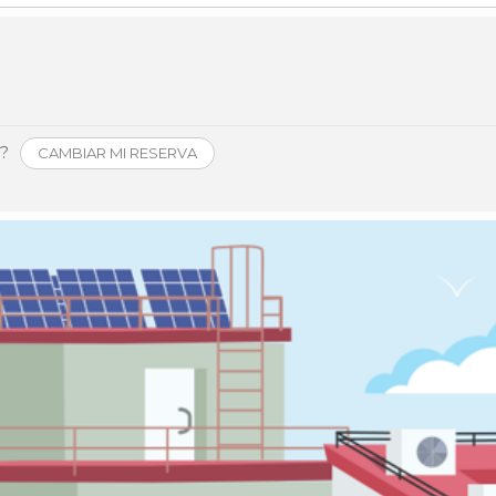
Història
Galeria de Presidents
Biblioteca Arxiu
Seu Social
o?
CAMBIAR MI RESERVA