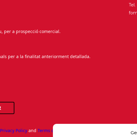
Tel
fo
au, per a prospecció comercial.
s per a la finalitat anteriorment detallada.
R
e
Privacy Policy
and
Terms of Service
apply.
Ge