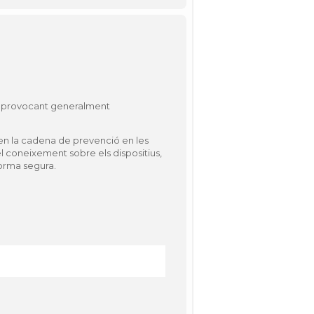
ll, provocant generalment
ren la cadena de prevenció en les
l coneixement sobre els dispositius,
forma segura.