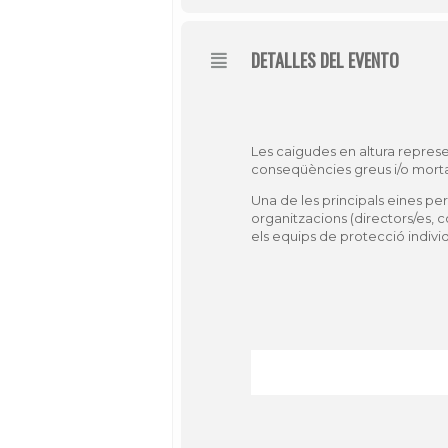
DETALLES DEL EVENTO
Les caigudes en altura represe
conseqüències greus i/o morta
Una de les principals eines pe
organitzacions (directors/es, 
els equips de protecció individ