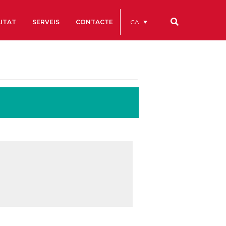
CA
ITAT
SERVEIS
CONTACTE
Els nostres codis
Comptes Anuals
Codi Ètic i de Bon Govern
Estatuts
ègics
Portal de la Transparència
Estudis
als
ls