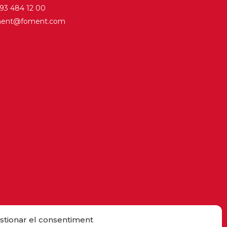
. 93 484 12 00
ment@foment.com
stionar el consentiment