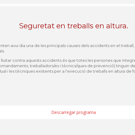
Seguretat en treballs en altura.
nten avui dia una de les principals causes dels accidents en el treba
ls.
r lluitar contra aquests accidents és que totes les persones que integ
comandaments, treballadors/es i tècnics/ques de prevenció) tinguin de
ual i les tècniques existents per a l’execució de treballs en altura de 
Descarregar programa