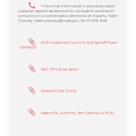
* Para más información o aclaración sobre
cualquier aspecto de este evento, no dude en ponerse en
contacto con la coordinadora del evento en España, Helen
Crowley, helen.crowley@trade.gov, tel: 91 308 1548.
2019 Investment Summit and Spinoff Flyers
– SPANISH
Spin Off List by sector
SPINOFFS BY STATE
SelectUSA_Summit_Tech Startup (4.19.19)