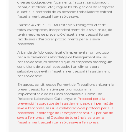
diverses òptiques o enfocaments (laboral, sancionador,
penal, disciplinari, etc.) regula les obligacions de l’empresa
quant a la protecció de les persones treballadores enfront
l’assetjament sexual i per raó de sexe.
L’article 48 de la LOIEMH estableix l’obligatorietat de
totes les empreses, independentment de la seva mida, de
tenir mesures de prevenció d’assetjament sexual i/o per
raó de sexe i d’arbitrar procediments per a la seva
prevenció.
A banda de l’obligatorietat d’implementar un protocol
per a la prevenció i abordatge de l’assetjament sexual i
per raó de sexe, és necessari que les empreses promoguin
condicions de treball adequades i un clima laboral
saludable que evitin l’assetjament sexual i l’assetjament
per raó de sexe.
En aquest sentit, des de Foment del Treball organitzem la
present sessió formativa per promocionar la
implementació de les Eines acordades al Consell de
Relacions Laborals de Catalunya: el
Protocol per a la
prevenció i abordatge de l’assetjament sexual i per raó de
sexe a l’empresa
, la
Guia d’elaboració del protocol per a la
prevenció i abordatge de l’assetjament sexual i per raó de
sexe a l’empresa
i el
Decàleg de tolerància zero amb
l’assetjament sexual i per raó de sexe a l’empresa
.